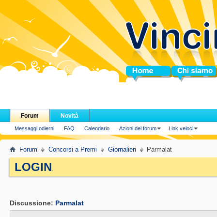
Home
Chi siamo
Forum
Novità
Messaggi odierni
FAQ
Calendario
Azioni del forum
Link veloci
Forum
Concorsi a Premi
Giornalieri
Parmalat
LOGIN
.
Discussione:
Parmalat