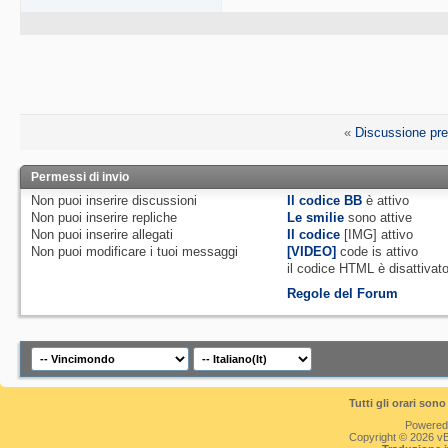
«
Discussione pr
Permessi di invio
Non puoi
inserire discussioni
Il codice BB
è
attivo
Non puoi
inserire repliche
Le smilie
sono attive
Non puoi
inserire allegati
Il codice
[IMG]
attivo
Non puoi
modificare i tuoi messaggi
[VIDEO]
code is
attivo
il codice HTML è
disattivat
Regole del Forum
Tutti gli orari so
Powered
Copyright © 2026 vBul