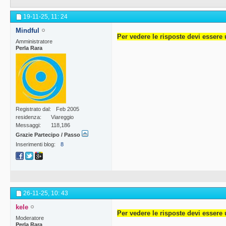
19-11-25,
11: 24
Mindful
Per vedere le risposte devi essere 
Amministratore
Perla Rara
Registrato dal
Feb 2005
residenza
Viareggio
Messaggi
118,186
Grazie Partecipo / Passo
Inserimenti blog
8
26-11-25,
10: 43
kele
Per vedere le risposte devi essere 
Moderatore
Perla Rara