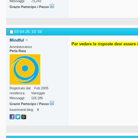
Messaggi
73,243
Grazie Partecipo / Passo
03-04-26,
10: 58
Mindful
Per vedere le risposte devi essere 
Amministratore
Perla Rara
Registrato dal
Feb 2005
residenza
Viareggio
Messaggi
118,186
Grazie Partecipo / Passo
Inserimenti blog
8