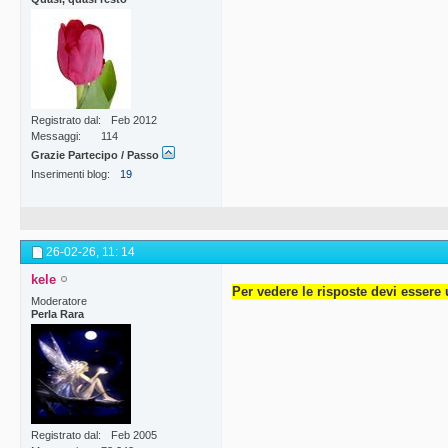
Registrato dal
Feb 2012
Messaggi
114
Grazie Partecipo / Passo
Inserimenti blog
19
26-02-26,
11: 14
kele
Per vedere le risposte devi essere 
Moderatore
Perla Rara
Registrato dal
Feb 2005