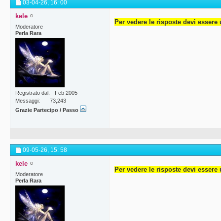
03-04-26,
16: 00
kele
Per vedere le risposte devi essere 
Moderatore
Perla Rara
Registrato dal
Feb 2005
Messaggi
73,243
Grazie Partecipo / Passo
09-05-26,
15: 58
kele
Per vedere le risposte devi essere 
Moderatore
Perla Rara