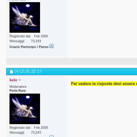
Registrato dal
Feb 2005
Messaggi
73,243
Grazie Partecipo / Passo
14-12-25,
22: 17
kele
Per vedere le risposte devi essere 
Moderatore
Perla Rara
Registrato dal
Feb 2005
Messaggi
73,243