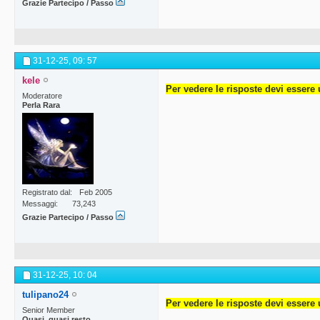
Grazie Partecipo / Passo
31-12-25,
09: 57
kele
Per vedere le risposte devi essere 
Moderatore
Perla Rara
Registrato dal
Feb 2005
Messaggi
73,243
Grazie Partecipo / Passo
31-12-25,
10: 04
tulipano24
Per vedere le risposte devi essere 
Senior Member
Quasi, quasi resto