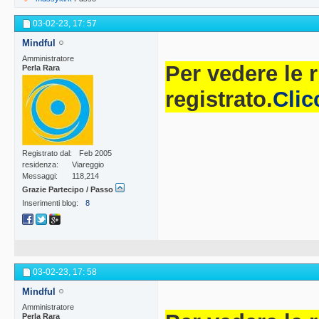
03-02-23,
17: 57
Mindful
Amministratore
Per vedere le 
Perla Rara
registrato.
Clic
Registrato dal
Feb 2005
residenza
Viareggio
Messaggi
118,214
Grazie Partecipo / Passo
Inserimenti blog
8
03-02-23,
17: 58
Mindful
Amministratore
Perla Rara