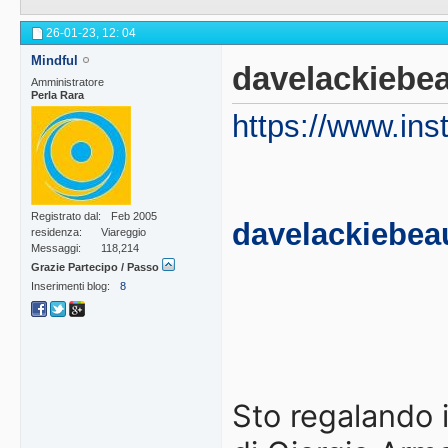
26-01-23,
12: 04
Mindful
davelackiebe
Amministratore
Perla Rara
https://www.in
Registrato dal
Feb 2005
davelackiebea
residenza
Viareggio
Messaggi
118,214
Grazie Partecipo / Passo
Inserimenti blog
8
Sto regalando 