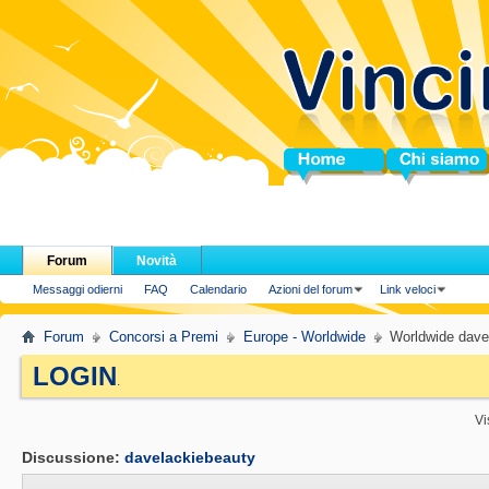
Home
Chi siamo
Forum
Novità
Messaggi odierni
FAQ
Calendario
Azioni del forum
Link veloci
Forum
Concorsi a Premi
Europe - Worldwide
Worldwide dave
LOGIN
.
Vi
Discussione:
davelackiebeauty