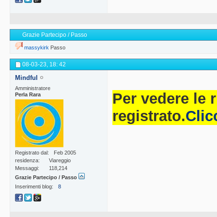
Grazie Partecipo / Passo
massykirk
Passo
08-03-23,
18: 42
Mindful
Amministratore
Per vedere le 
Perla Rara
registrato.
Clic
Registrato dal
Feb 2005
residenza
Viareggio
Messaggi
118,214
Grazie Partecipo / Passo
Inserimenti blog
8