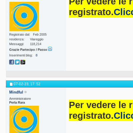
Per vedere le 
registrato.
Clic
Registrato dal
Feb 2005
residenza
Viareggio
Messaggi
118,214
Grazie Partecipo / Passo
Inserimenti blog
8
07-02-23,
17: 52
Mindful
Amministratore
Per vedere le 
Perla Rara
registrato.
Clic