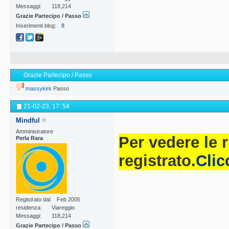
Messaggi
118,214
Grazie Partecipo / Passo
Inserimenti blog
8
Grazie Partecipo / Passo
massykirk
Passo
21-02-23,
17: 54
Mindful
Amministratore
Per vedere le 
Perla Rara
registrato.
Clic
Registrato dal
Feb 2005
residenza
Viareggio
Messaggi
118,214
Grazie Partecipo / Passo