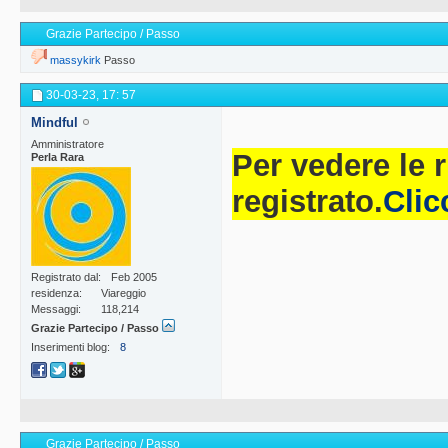
Grazie Partecipo / Passo
massykirk
Passo
30-03-23,
17: 57
Mindful
Amministratore
Per vedere le 
Perla Rara
registrato.
Clic
Registrato dal
Feb 2005
residenza
Viareggio
Messaggi
118,214
Grazie Partecipo / Passo
Inserimenti blog
8
Grazie Partecipo / Passo