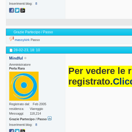
Inserimenti blog
8
Grazie Partecipo / Passo
massykirk
Passo
28-02-23,
18: 10
Mindful
Amministratore
Per vedere le 
Perla Rara
registrato.
Clic
Registrato dal
Feb 2005
residenza
Viareggio
Messaggi
118,214
Grazie Partecipo / Passo
Inserimenti blog
8