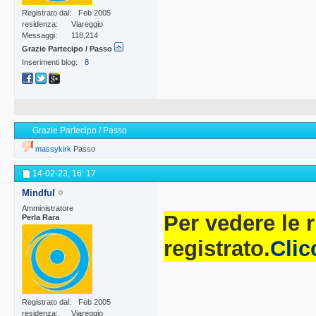
Registrato dal
Feb 2005
residenza
Viareggio
Messaggi
118,214
Grazie Partecipo / Passo
Inserimenti blog
8
Grazie Partecipo / Passo
massykirk
Passo
14-02-23,
16: 17
Mindful
Amministratore
Per vedere le 
Perla Rara
registrato.
Clic
Registrato dal
Feb 2005
residenza
Viareggio