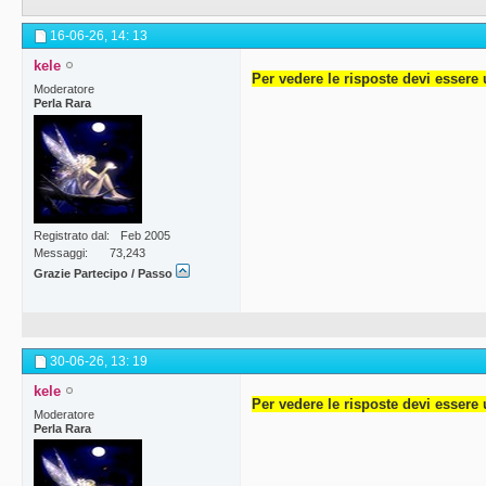
16-06-26,
14: 13
kele
Per vedere le risposte devi essere 
Moderatore
Perla Rara
Registrato dal
Feb 2005
Messaggi
73,243
Grazie Partecipo / Passo
30-06-26,
13: 19
kele
Per vedere le risposte devi essere 
Moderatore
Perla Rara