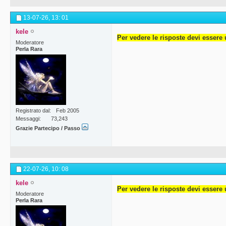
13-07-26,
13: 01
kele
Per vedere le risposte devi essere 
Moderatore
Perla Rara
Registrato dal
Feb 2005
Messaggi
73,243
Grazie Partecipo / Passo
22-07-26,
10: 08
kele
Per vedere le risposte devi essere 
Moderatore
Perla Rara