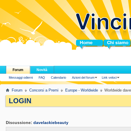
Home
Chi siamo
Forum
Novità
Messaggi odierni
FAQ
Calendario
Azioni del forum
Link veloci
Forum
Concorsi a Premi
Europe - Worldwide
Worldwide dave
LOGIN
.
Discussione:
davelackiebeauty