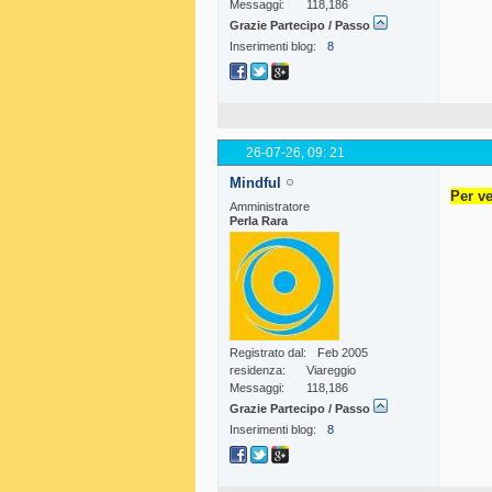
Messaggi
118,186
Grazie Partecipo / Passo
Inserimenti blog
8
26-07-26,
09: 21
Mindful
Per ve
Amministratore
Perla Rara
Registrato dal
Feb 2005
residenza
Viareggio
Messaggi
118,186
Grazie Partecipo / Passo
Inserimenti blog
8