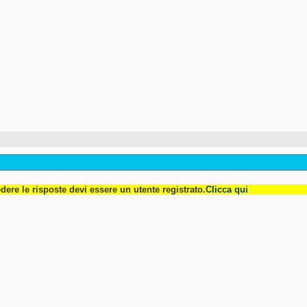
dere le risposte devi essere un utente registrato.
Clicca qui