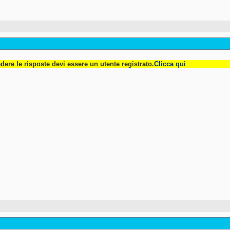
dere le risposte devi essere un utente registrato.
Clicca qui