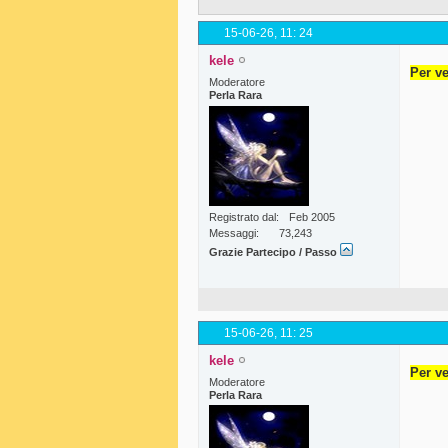
15-06-26,
11: 24
kele
Per ve
Moderatore
Perla Rara
Registrato dal
Feb 2005
Messaggi
73,243
Grazie Partecipo / Passo
15-06-26,
11: 25
kele
Per ve
Moderatore
Perla Rara