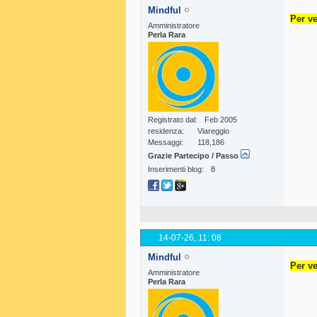
Mindful
Per ve
Amministratore
Perla Rara
Registrato dal
Feb 2005
residenza
Viareggio
Messaggi
118,186
Grazie Partecipo / Passo
Inserimenti blog
8
14-07-26,
11: 08
Mindful
Per ve
Amministratore
Perla Rara