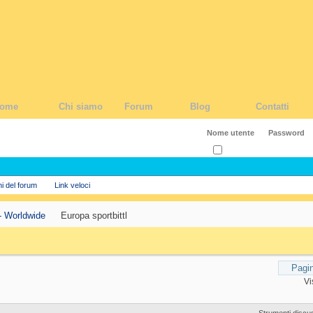
ome
Chi siamo
Forum
Blog
Contatti
Ricordati?
ni del forum
Link veloci
- Worldwide
Europa sportbittl
Pagin
Vi
Strumenti discu