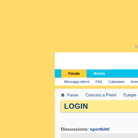
H
Forum
Novità
Messaggi odierni
FAQ
Calendario
Azio
Forum
Concorsi a Premi
Europe 
LOGIN
.
Discussione:
sportbittl