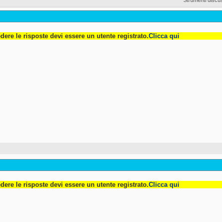
dere le risposte devi essere un utente registrato.
Clicca qui
dere le risposte devi essere un utente registrato.
Clicca qui