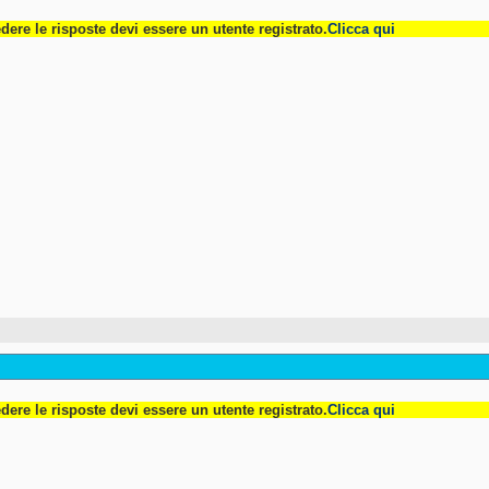
dere le risposte devi essere un utente registrato.
Clicca qui
dere le risposte devi essere un utente registrato.
Clicca qui