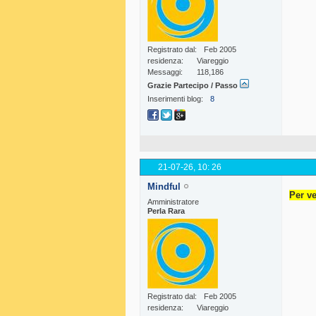
Registrato dal
Feb 2005
residenza
Viareggio
Messaggi
118,186
Grazie Partecipo / Passo
Inserimenti blog
8
21-07-26,
10: 26
Mindful
Per ve
Amministratore
Perla Rara
Registrato dal
Feb 2005
residenza
Viareggio