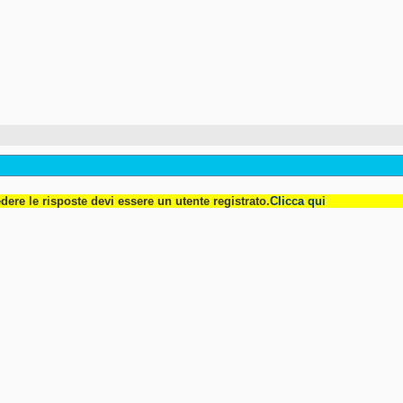
dere le risposte devi essere un utente registrato.
Clicca qui