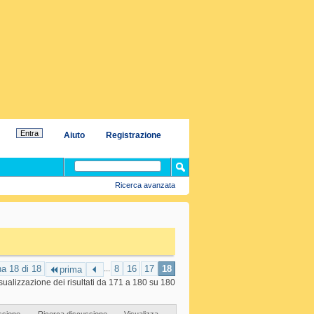
Aiuto
Registrazione
Ricerca avanzata
a 18 di 18
...
8
16
17
18
prima
sualizzazione dei risultati da 171 a 180 su 180
ssione
Ricerca discussione
Visualizza