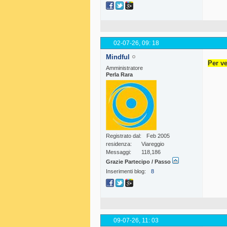
02-07-26,
09: 18
Mindful
Per ve
Amministratore
Perla Rara
Registrato dal
Feb 2005
residenza
Viareggio
Messaggi
118,186
Grazie Partecipo / Passo
Inserimenti blog
8
09-07-26,
11: 03