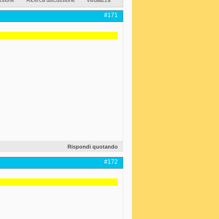
#171
Rispondi quotando
#172