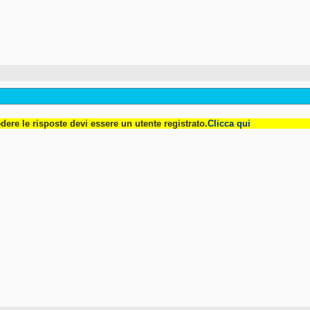
dere le risposte devi essere un utente registrato.
Clicca qui