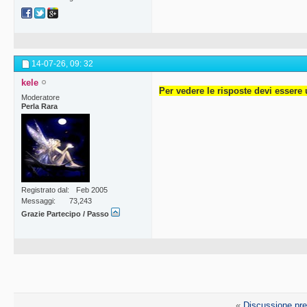
14-07-26,
09: 32
kele
Per vedere le risposte devi essere 
Moderatore
Perla Rara
Registrato dal
Feb 2005
Messaggi
73,243
Grazie Partecipo / Passo
«
Discussione pr