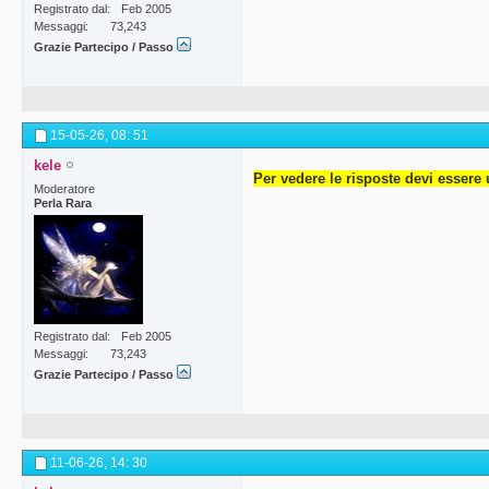
Registrato dal
Feb 2005
Messaggi
73,243
Grazie Partecipo / Passo
15-05-26,
08: 51
kele
Per vedere le risposte devi essere 
Moderatore
Perla Rara
Registrato dal
Feb 2005
Messaggi
73,243
Grazie Partecipo / Passo
11-06-26,
14: 30