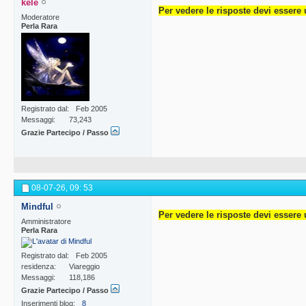
kele
Per vedere le risposte devi essere 
Moderatore
Perla Rara
Registrato dal
Feb 2005
Messaggi
73,243
Grazie Partecipo / Passo
08-07-26,
09: 53
Mindful
Per vedere le risposte devi essere 
Amministratore
Perla Rara
Registrato dal
Feb 2005
residenza
Viareggio
Messaggi
118,186
Grazie Partecipo / Passo
Inserimenti blog
8