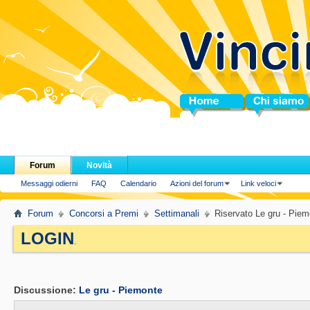
Home
Chi siamo
Forum
Novità
Messaggi odierni
FAQ
Calendario
Azioni del forum
Link veloci
Forum
Concorsi a Premi
Settimanali
Riservato Le gru - Piem
LOGIN
.
Discussione:
Le gru - Piemonte