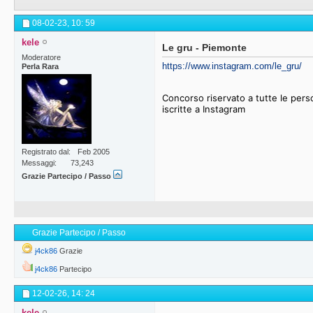
08-02-23,
10: 59
kele
Le gru - Piemonte
Moderatore
https://www.instagram.com/le_gru/
Perla Rara
Concorso riservato a tutte le pers
iscritte a Instagram
Registrato dal
Feb 2005
Messaggi
73,243
Grazie Partecipo / Passo
Grazie Partecipo / Passo
j4ck86
Grazie
j4ck86
Partecipo
12-02-26,
14: 24
kele