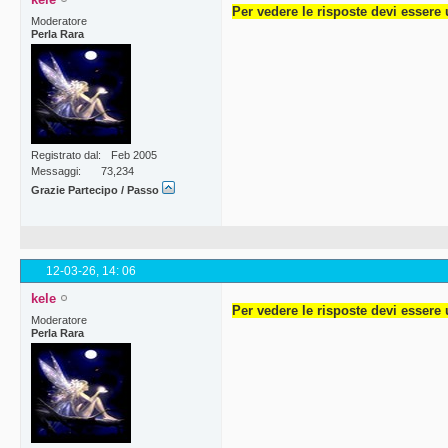
Per vedere le risposte devi essere 
Moderatore
Perla Rara
Registrato dal
Feb 2005
Messaggi
73,234
Grazie Partecipo / Passo
12-03-26,
14: 06
kele
Per vedere le risposte devi essere 
Moderatore
Perla Rara