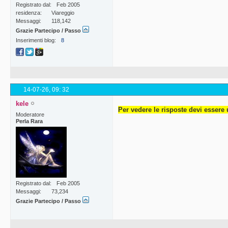
Registrato dal
Feb 2005
residenza
Viareggio
Messaggi
118,142
Grazie Partecipo / Passo
Inserimenti blog
8
14-07-26,
09: 32
kele
Per vedere le risposte devi essere 
Moderatore
Perla Rara
Registrato dal
Feb 2005
Messaggi
73,234
Grazie Partecipo / Passo