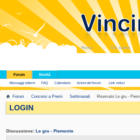
Home
Chi siamo
Forum
Novità
Messaggi odierni
FAQ
Calendario
Azioni del forum
Link veloci
Forum
Concorsi a Premi
Settimanali
Riservato Le gru - Piem
LOGIN
.
Discussione:
Le gru - Piemonte