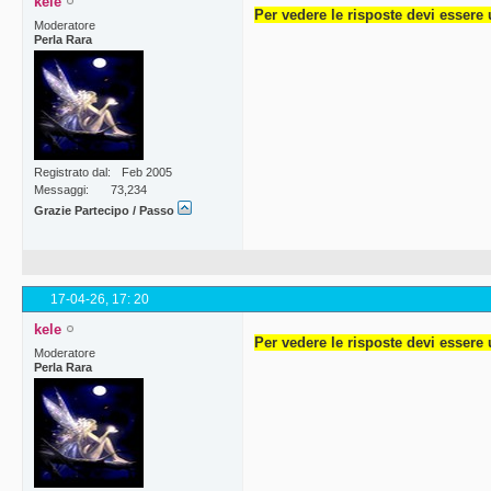
kele
Per vedere le risposte devi essere 
Moderatore
Perla Rara
Registrato dal
Feb 2005
Messaggi
73,234
Grazie Partecipo / Passo
17-04-26,
17: 20
kele
Per vedere le risposte devi essere 
Moderatore
Perla Rara