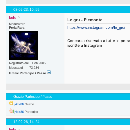
08-02-23,
10: 59
kele
Le gru - Piemonte
Moderatore
https://www.instagram.com/le_gru/
Perla Rara
Concorso riservato a tutte le pers
iscritte a Instagram
Registrato dal
Feb 2005
Messaggi
73,234
Grazie Partecipo / Passo
Grazie Partecipo / Passo
j4ck86
Grazie
j4ck86
Partecipo
12-02-26,
14: 24
kele