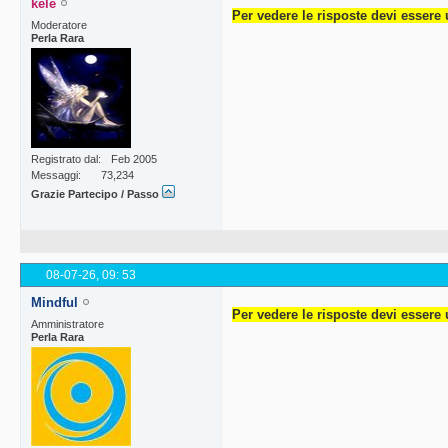
kele
Per vedere le risposte devi essere 
Moderatore
Perla Rara
Registrato dal
Feb 2005
Messaggi
73,234
Grazie Partecipo / Passo
08-07-26,
09: 53
Mindful
Per vedere le risposte devi essere 
Amministratore
Perla Rara