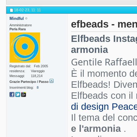
18-02-23,
11: 11
Mindful
efbeads - men
Amministratore
Perla Rara
Elfbeads Insta
armonia
Gentile
Raffael
Registrato dal
Feb 2005
È il momento de
residenza
Viareggio
Messaggi
118,214
Elfbeads! Divent
Grazie Partecipo / Passo
Inserimenti blog
8
Elfbeads con il
di design Peace
Il tema del conc
e l'armonia
.