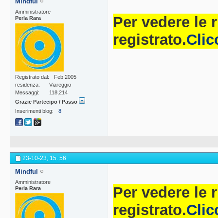
Mindful
Amministratore
Per vedere le 
Perla Rara
registrato.
Clic
Registrato dal
Feb 2005
residenza
Viareggio
Messaggi
118,214
Grazie Partecipo / Passo
Inserimenti blog
8
23-10-23,
15: 56
Mindful
Amministratore
Per vedere le 
Perla Rara
registrato.
Clic