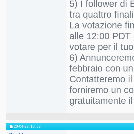
5) I follower di
tra quattro final
La votazione fin
alle 12:00 PDT 
votare per il tuo
6) Annunceremo i
febbraio con un
Contatteremo il
forniremo un co
gratuitamente i
20-04-23,
10: 59