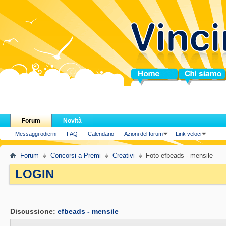
Home
Chi siamo
Forum
Novità
Messaggi odierni
FAQ
Calendario
Azioni del forum
Link veloci
Forum
Concorsi a Premi
Creativi
Foto efbeads - mensile
LOGIN
.
Discussione:
efbeads - mensile