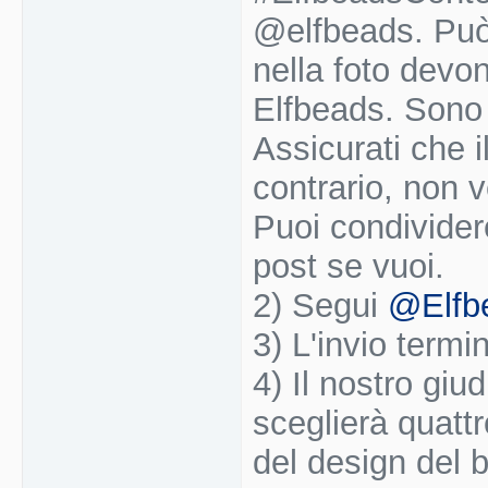
@elfbeads. Può
nella foto devo
Elfbeads. Sono c
Assicurati che i
contrario, non v
Puoi condividere
post se vuoi.
2) Segui
@Elfb
3) L'invio termi
4) Il nostro giu
sceglierà quattr
del design del b