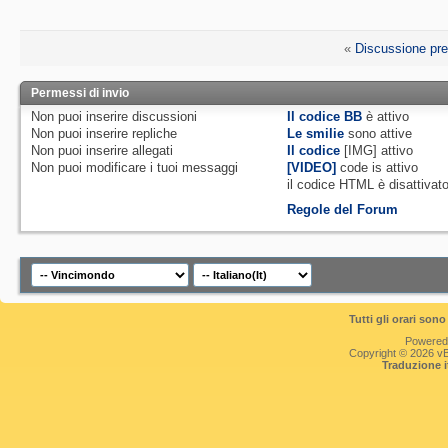
«
Discussione pr
Permessi di invio
Non puoi
inserire discussioni
Il codice BB
è
attivo
Non puoi
inserire repliche
Le smilie
sono attive
Non puoi
inserire allegati
Il codice
[IMG]
attivo
Non puoi
modificare i tuoi messaggi
[VIDEO]
code is
attivo
il codice HTML è
disattivat
Regole del Forum
Tutti gli orari so
Powered
Copyright © 2026 vBul
Traduzione 