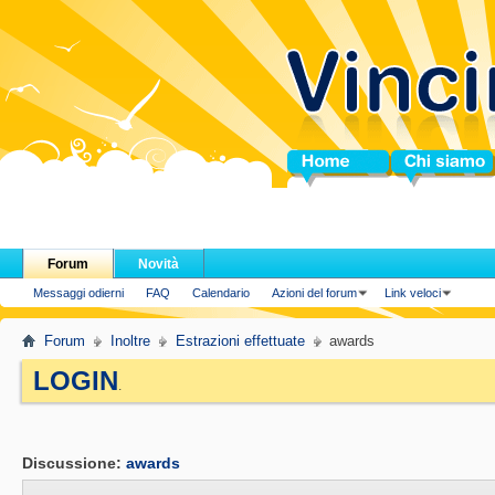
Home
Chi siamo
Forum
Novità
Messaggi odierni
FAQ
Calendario
Azioni del forum
Link veloci
Forum
Inoltre
Estrazioni effettuate
awards
LOGIN
.
Discussione:
awards