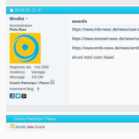
03-03-23,
17: 47
Mindful
awards
Amministratore
https://www.mtb-news.de/news/user-a
Perla Rara
https://www.rennrad-news.de/news/use
https://www.emtb-news.de/news/emtb-
alcuni nomi sono itaiani
Registrato dal
Feb 2005
residenza
Viareggio
Messaggi
118,186
Grazie Partecipo / Passo
Inserimenti blog
8
Grazie Partecipo / Passo
j4ck86
,
kele
Grazie