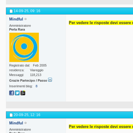
14-09-25,
09: 16
Mindful
Per vedere le risposte devi essere 
Amministratore
Perla Rara
Registrato dal
Feb 2005
residenza
Viareggio
Messaggi
118,213
Grazie Partecipo / Passo
Inserimenti blog
8
20-09-25,
12: 16
Mindful
Per vedere le risposte devi essere 
Amministratore