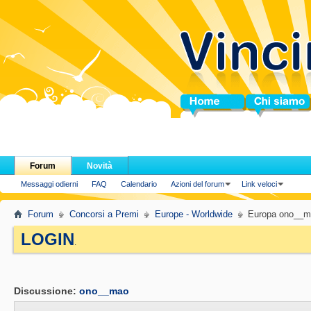
Home
Chi siamo
Forum
Novità
Messaggi odierni
FAQ
Calendario
Azioni del forum
Link veloci
Forum
Concorsi a Premi
Europe - Worldwide
Europa ono__m
LOGIN
.
Discussione:
ono__mao