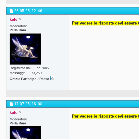
25-05-25,
12: 46
kele
Per vedere le risposte devi essere 
Moderatore
Perla Rara
Registrato dal
Feb 2005
Messaggi
73,250
Grazie Partecipo / Passo
17-07-25,
16: 00
kele
Per vedere le risposte devi essere 
Moderatore
Perla Rara