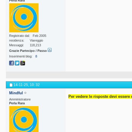
Perla Rara
Registrato dal
Feb 2005
residenza
Viareggio
Messaggi
118,213
Grazie Partecipo / Passo
Inserimenti blog
8
14-11-25,
10: 32
Mindful
Per vedere le risposte devi essere 
Amministratore
Perla Rara