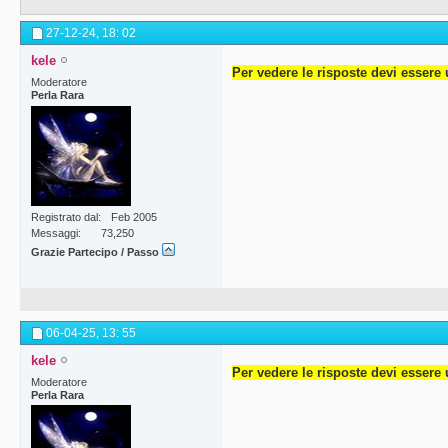
27-12-24,
18: 02
kele
Per vedere le risposte devi essere 
Moderatore
Perla Rara
Registrato dal
Feb 2005
Messaggi
73,250
Grazie Partecipo / Passo
06-04-25,
13: 55
kele
Per vedere le risposte devi essere 
Moderatore
Perla Rara