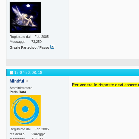
Registrato dal
Feb 2005
Messaggi
73,250
Grazie Partecipo / Passo
12-07-26,
08: 18
Mindful
Per vedere le risposte devi essere 
Amministratore
Perla Rara
Registrato dal
Feb 2005
residenza
Viareggio