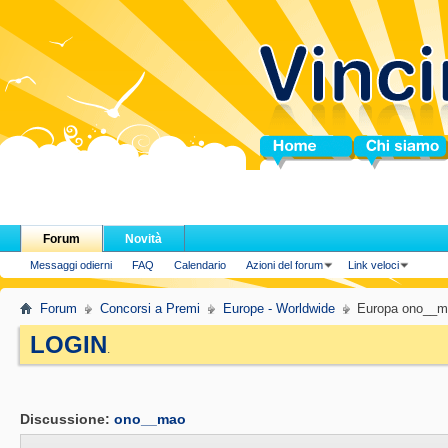
Home
Chi siamo
Forum
Novità
Messaggi odierni
FAQ
Calendario
Azioni del forum
Link veloci
Forum
Concorsi a Premi
Europe - Worldwide
Europa ono__m
LOGIN
.
Discussione:
ono__mao