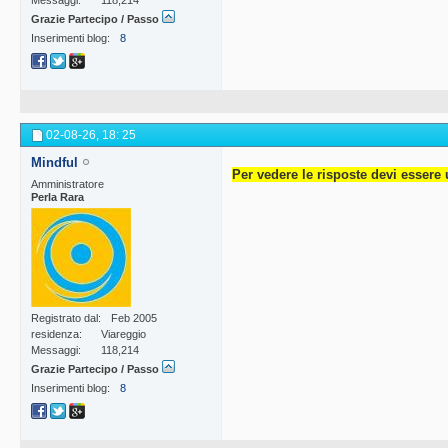
Messaggi
118,214
Grazie Partecipo / Passo
Inserimenti blog
8
02-08-26,
18: 25
Mindful
Per vedere le risposte devi essere 
Amministratore
Perla Rara
Registrato dal
Feb 2005
residenza
Viareggio
Messaggi
118,214
Grazie Partecipo / Passo
Inserimenti blog
8