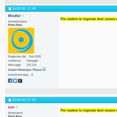
19-05-26,
15: 49
Mindful
Per vedere le risposte devi essere 
Amministratore
Perla Rara
Registrato dal
Feb 2005
residenza
Viareggio
Messaggi
118,214
Grazie Partecipo / Passo
Inserimenti blog
8
14-06-26,
17: 59
kele
Per vedere le risposte devi essere 
Moderatore
Perla Rara