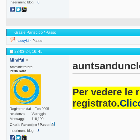
Inserimenti blog
8
Grazie Partecipo / Passo
massykirk
Passo
23-03-24,
16: 45
Mindful
auntsanduncl
Amministratore
Perla Rara
Per vedere le 
registrato.
Clic
Registrato dal
Feb 2005
residenza
Viareggio
Messaggi
118,100
Grazie Partecipo / Passo
Inserimenti blog
8