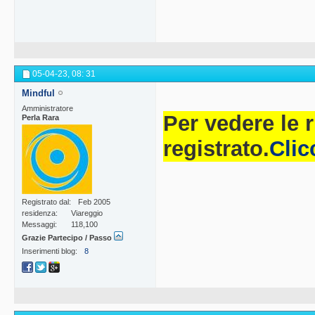
05-04-23,
08: 31
Mindful
Amministratore
Per vedere le 
Perla Rara
registrato.
Clic
Registrato dal
Feb 2005
residenza
Viareggio
Messaggi
118,100
Grazie Partecipo / Passo
Inserimenti blog
8