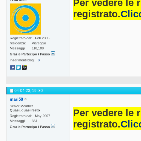
Per vedere le 
Perla Rara
registrato.
Clic
Registrato dal
Feb 2005
residenza
Viareggio
Messaggi
118,100
Grazie Partecipo / Passo
Inserimenti blog
8
04-04-23,
19: 30
mari58
Senior Member
Per vedere le 
Quasi, quasi resto
Registrato dal
May 2007
registrato.
Clic
Messaggi
361
Grazie Partecipo / Passo