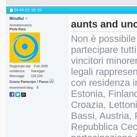
04-04-23,
18: 20
Mindful
aunts and un
Amministratore
Perla Rara
Non è possibile
partecipare tutt
vincitori minore
Registrato dal
Feb 2005
legali rappresen
residenza
Viareggio
Messaggi
118,100
con residenza i
Grazie Partecipo / Passo
Inserimenti blog
8
Estonia, Finland
Croazia, Letton
Bassi, Austria,
Repubblica Cec