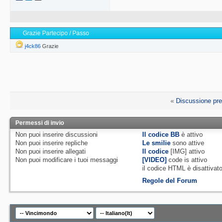
Grazie Partecipo / Passo
j4ck86
Grazie
«
Discussione pr
Permessi di invio
Non puoi
inserire discussioni
Il codice BB
è
attivo
Non puoi
inserire repliche
Le smilie
sono attive
Non puoi
inserire allegati
Il codice
[IMG]
attivo
Non puoi
modificare i tuoi messaggi
[VIDEO]
code is
attivo
il codice HTML è
disattivat
Regole del Forum