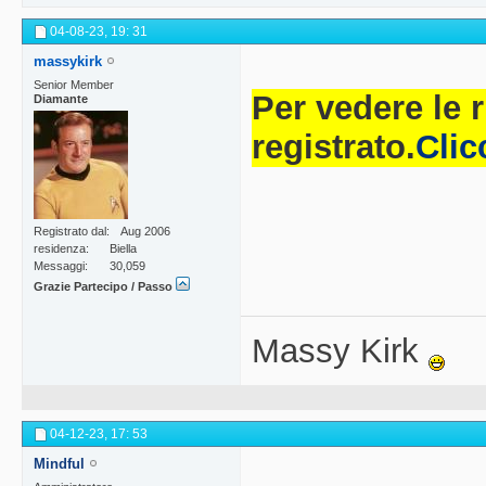
04-08-23,
19: 31
massykirk
Senior Member
Per vedere le 
Diamante
registrato.
Clic
Registrato dal
Aug 2006
residenza
Biella
Messaggi
30,059
Grazie Partecipo / Passo
Massy Kirk
04-12-23,
17: 53
Mindful