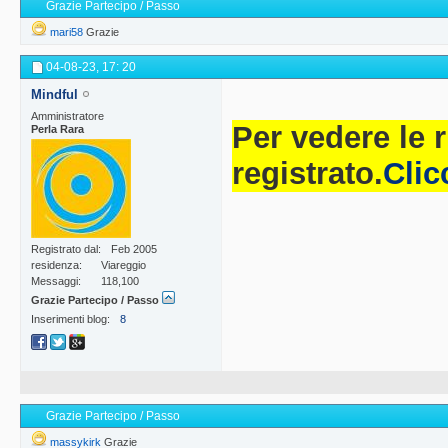
Grazie Partecipo / Passo
mari58
Grazie
04-08-23,
17: 20
Mindful
Amministratore
Per vedere le 
Perla Rara
registrato.
Clic
Registrato dal
Feb 2005
residenza
Viareggio
Messaggi
118,100
Grazie Partecipo / Passo
Inserimenti blog
8
Grazie Partecipo / Passo
massykirk
Grazie