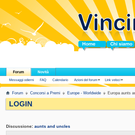
Home
Chi siamo
Forum
Novità
Messaggi odierni
FAQ
Calendario
Azioni del forum
Link veloci
Forum
Concorsi a Premi
Europe - Worldwide
Europa aunts a
LOGIN
.
Discussione:
aunts and uncles