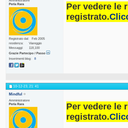
Amministratore
Per vedere le 
Perla Rara
registrato.
Clic
Registrato dal
Feb 2005
residenza
Viareggio
Messaggi
118,100
Grazie Partecipo / Passo
Inserimenti blog
8
10-12-23,
21: 41
Mindful
Amministratore
Per vedere le 
Perla Rara
registrato.
Clic