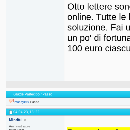
Otto lettere so
online. Tutte le
soluzione. Fai u
un po' di fortun
100 euro ciascu
Grazie Partecipo / Passo
massykirk
Passo
04-04-23,
18: 22
Mindful
Amministratore