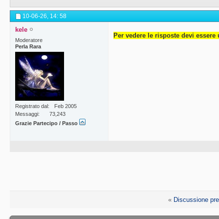
10-06-26,
14: 58
kele
Per vedere le risposte devi essere 
Moderatore
Perla Rara
Registrato dal
Feb 2005
Messaggi
73,243
Grazie Partecipo / Passo
«
Discussione pr