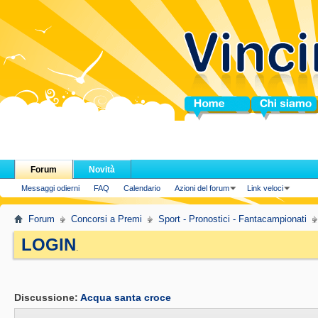
Home
Chi siamo
Forum
Novità
Messaggi odierni
FAQ
Calendario
Azioni del forum
Link veloci
Forum
Concorsi a Premi
Sport - Pronostici - Fantacampionati
LOGIN
.
Discussione:
Acqua santa croce