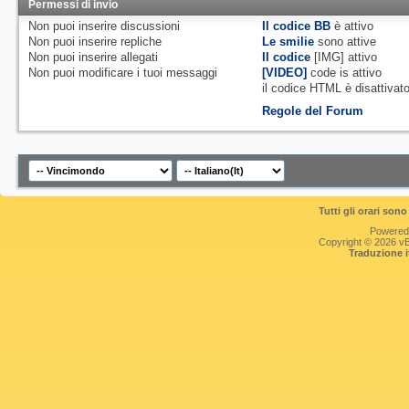
Permessi di invio
Non puoi
inserire discussioni
Il codice BB
è
attivo
Non puoi
inserire repliche
Le smilie
sono attive
Non puoi
inserire allegati
Il codice
[IMG]
attivo
Non puoi
modificare i tuoi messaggi
[VIDEO]
code is
attivo
il codice HTML è
disattivat
Regole del Forum
Tutti gli orari so
Powered
Copyright © 2026 vBul
Traduzione 