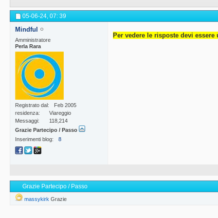
05-06-24,
07: 39
Mindful
Per vedere le risposte devi essere 
Amministratore
Perla Rara
Registrato dal
Feb 2005
residenza
Viareggio
Messaggi
118,214
Grazie Partecipo / Passo
Inserimenti blog
8
Grazie Partecipo / Passo
massykirk
Grazie