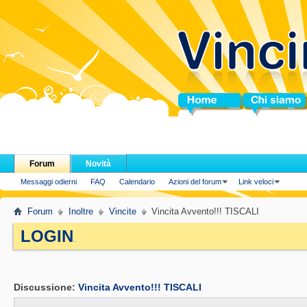
Home
Chi siamo
Forum
Novità
Messaggi odierni
FAQ
Calendario
Azioni del forum
Link veloci
Forum
Inoltre
Vincite
Vincita Avvento!!! TISCALI
LOGIN
.
Discussione:
Vincita Avvento!!! TISCALI