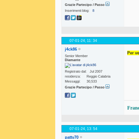
Grazie Partecipo / Passo
Inserimenti blog
8
07-01-24,
11: 34
j4ck86
Per ve
Senior Member
Diamante
Registrato dal
Jul 2007
residenza
Reggio Calabria
Messaggi
30,533
Grazie Partecipo / Passo
Fran
07-01-24,
13: 54
patty70