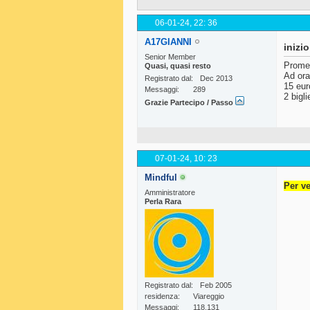
06-01-24,
22: 36
A17GIANNI
inizi
Senior Member
Promet
Quasi, quasi resto
Ad ora
Registrato dal
Dec 2013
15 eur
Messaggi
289
2 bigl
Grazie Partecipo / Passo
07-01-24,
10: 23
Mindful
Per ve
Amministratore
Perla Rara
Registrato dal
Feb 2005
residenza
Viareggio
Messaggi
118,131