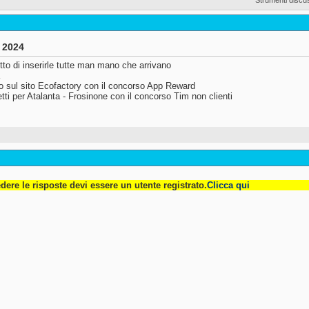
o 2024
to di inserirle tutte man mano che arrivano
o sul sito Ecofactory con il concorso App Reward
ietti per Atalanta - Frosinone con il concorso Tim non clienti
dere le risposte devi essere un utente registrato.
Clicca qui