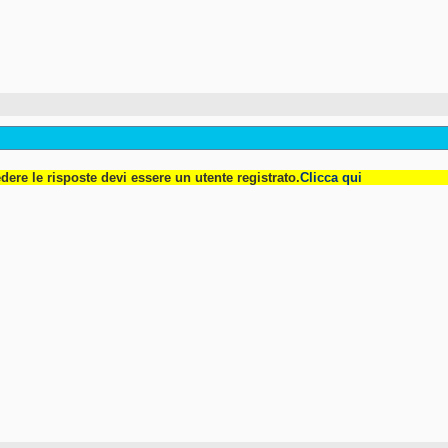
dere le risposte devi essere un utente registrato.
Clicca qui