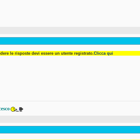
dere le risposte devi essere un utente registrato.
Clicca qui
cesco