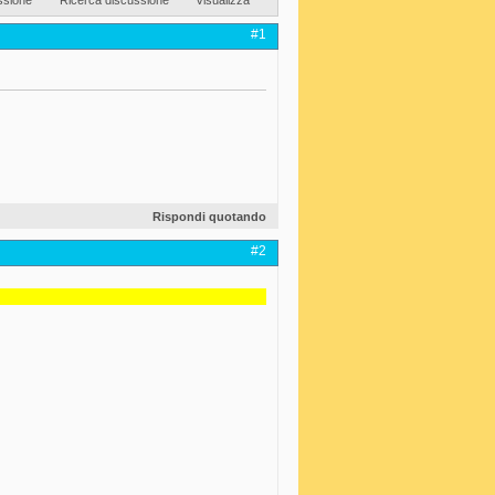
#1
Rispondi quotando
#2