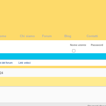
ome
Chi siamo
Forum
Blog
Contatti
Ricordati?
ni del forum
Link veloci
024
Strumenti discu