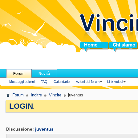
Home
Chi siamo
Forum
Novità
Messaggi odierni
FAQ
Calendario
Azioni del forum
Link veloci
Forum
Inoltre
Vincite
juventus
LOGIN
.
Discussione:
juventus