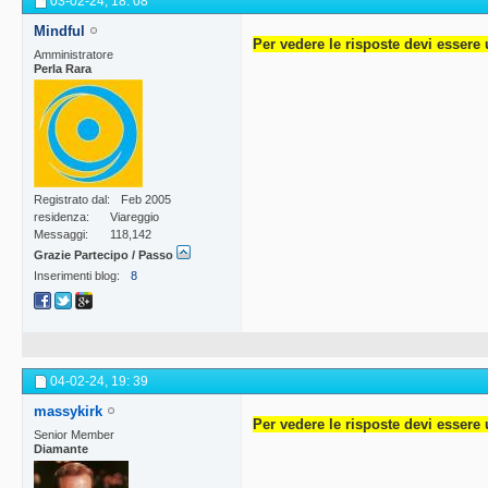
03-02-24,
18: 08
Mindful
Per vedere le risposte devi essere 
Amministratore
Perla Rara
Registrato dal
Feb 2005
residenza
Viareggio
Messaggi
118,142
Grazie Partecipo / Passo
Inserimenti blog
8
04-02-24,
19: 39
massykirk
Per vedere le risposte devi essere 
Senior Member
Diamante