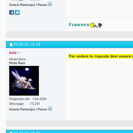
Grazie Partecipo / Passo
Francesco
03-02-24,
16: 04
kele
Per vedere le risposte devi essere 
Moderatore
Perla Rara
Registrato dal
Feb 2005
Messaggi
73,234
Grazie Partecipo / Passo