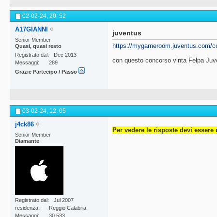
02-02-24,
20: 52
A17GIANNI
juventus
Senior Member
https://mygameroom.juventus.com/con
Quasi, quasi resto
Registrato dal
Dec 2013
con questo concorso vinta Felpa Juv
Messaggi
289
Grazie Partecipo / Passo
03-02-24,
12: 05
j4ck86
Per vedere le risposte devi essere 
Senior Member
Diamante
Registrato dal
Jul 2007
residenza
Reggio Calabria
Messaggi
30,533