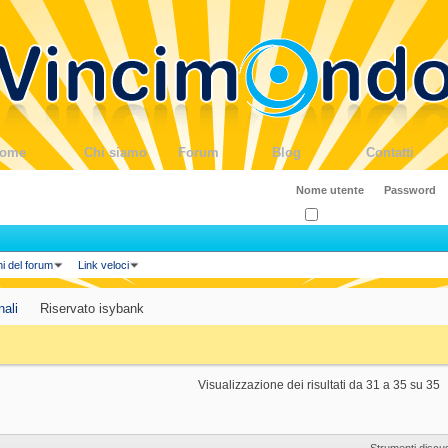
ome
Chi siamo
Forum
Blog
Contatti
Ricordati?
ni del forum
Link veloci
nali
Riservato isybank
Visualizzazione dei risultati da 31 a 35 su 35
Strumenti discu