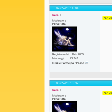
02-05-26,
14: 04
kele
Per ve
Moderatore
Perla Rara
Registrato dal
Feb 2005
Messaggi
73,243
Grazie Partecipo / Passo
08-05-26,
15: 32
kele
Per ve
Moderatore
Perla Rara