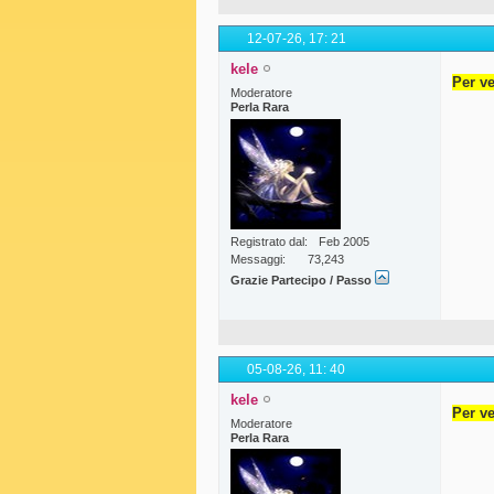
12-07-26,
17: 21
kele
Per ve
Moderatore
Perla Rara
Registrato dal
Feb 2005
Messaggi
73,243
Grazie Partecipo / Passo
05-08-26,
11: 40
kele
Per ve
Moderatore
Perla Rara