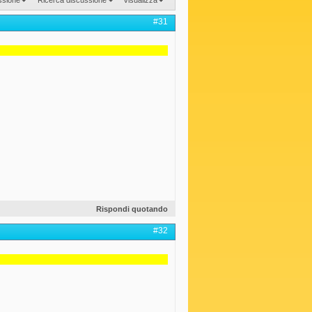
#31
Rispondi quotando
#32