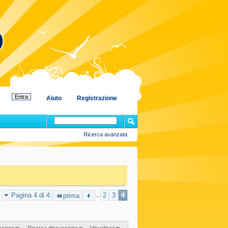
Aiuto
Registrazione
Ricerca avanzata
Pagina 4 di 4
...
2
3
4
prima
ssione
Ricerca discussione
Visualizza