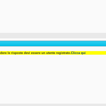
dere le risposte devi essere un utente registrato.
Clicca qui