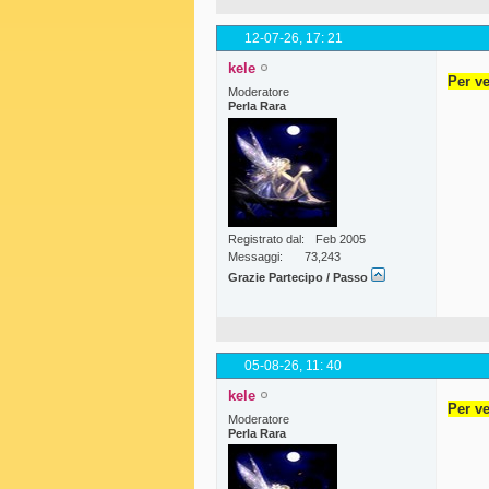
12-07-26,
17: 21
kele
Per ve
Moderatore
Perla Rara
Registrato dal
Feb 2005
Messaggi
73,243
Grazie Partecipo / Passo
05-08-26,
11: 40
kele
Per ve
Moderatore
Perla Rara