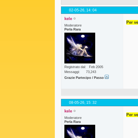
02-05-26,
14: 04
kele
Per ve
Moderatore
Perla Rara
Registrato dal
Feb 2005
Messaggi
73,243
Grazie Partecipo / Passo
08-05-26,
15: 32
kele
Per ve
Moderatore
Perla Rara