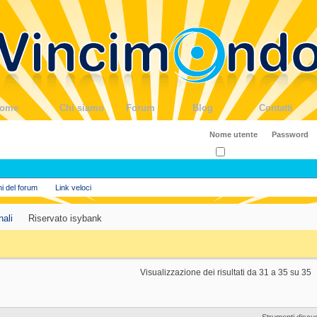
ome
Chi siamo
Forum
Blog
Contatti
Ricordati?
ni del forum
Link veloci
nali
Riservato isybank
Visualizzazione dei risultati da 31 a 35 su 35
Strumenti discu