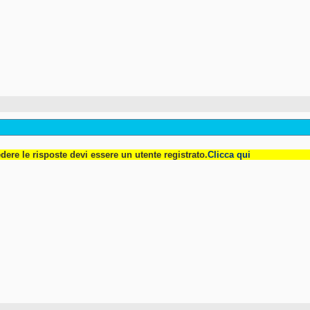
dere le risposte devi essere un utente registrato.
Clicca qui