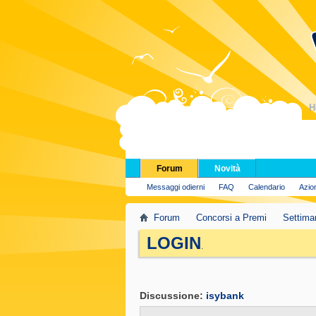
H
Forum
Novità
Messaggi odierni
FAQ
Calendario
Azio
Forum
Concorsi a Premi
Settima
LOGIN
.
Discussione:
isybank