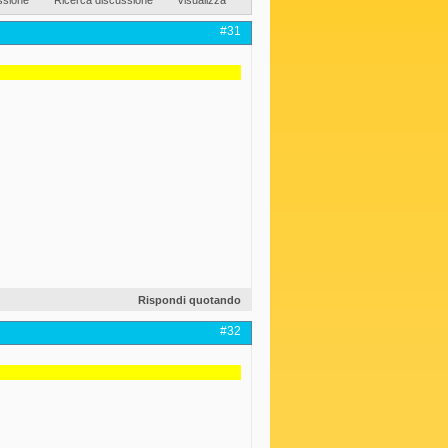
#31
Rispondi quotando
#32