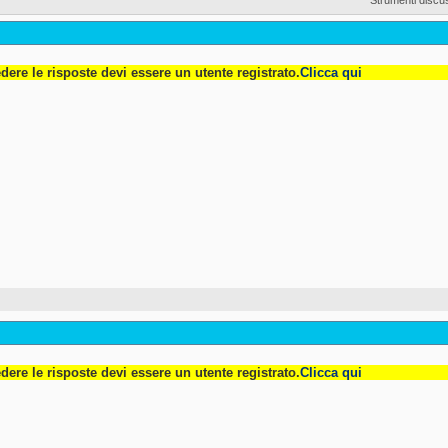
dere le risposte devi essere un utente registrato.
Clicca qui
dere le risposte devi essere un utente registrato.
Clicca qui