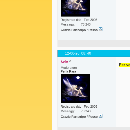
Registrato dal
Feb 2005
Messaggi
73,243
Grazie Partecipo / Passo
12-06-26,
08: 40
kele
Per ve
Moderatore
Perla Rara
Registrato dal
Feb 2005
Messaggi
73,243
Grazie Partecipo / Passo