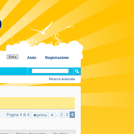
Aiuto
Registrazione
Ricerca avanzata
Pagina 4 di 4
...
2
3
4
prima
ssione
Ricerca discussione
Visualizza