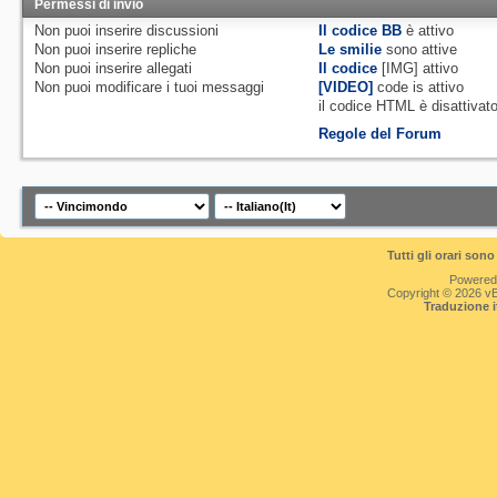
Permessi di invio
Non puoi
inserire discussioni
Il codice BB
è
attivo
Non puoi
inserire repliche
Le smilie
sono attive
Non puoi
inserire allegati
Il codice
[IMG]
attivo
Non puoi
modificare i tuoi messaggi
[VIDEO]
code is
attivo
il codice HTML è
disattivat
Regole del Forum
Tutti gli orari so
Powered
Copyright © 2026 vBul
Traduzione 