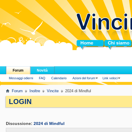
Home
Chi siamo
Forum
Novità
Messaggi odierni
FAQ
Calendario
Azioni del forum
Link veloci
Forum
Inoltre
Vincite
2024 di Mindful
LOGIN
.
Discussione:
2024 di Mindful