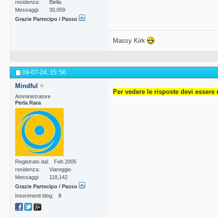
residenza
Biella
Messaggi
30,059
Grazie Partecipo / Passo
Massy Kirk
09-07-24,
15: 56
Mindful
Per vedere le risposte devi essere 
Amministratore
Perla Rara
Registrato dal
Feb 2005
residenza
Viareggio
Messaggi
118,142
Grazie Partecipo / Passo
Inserimenti blog
8