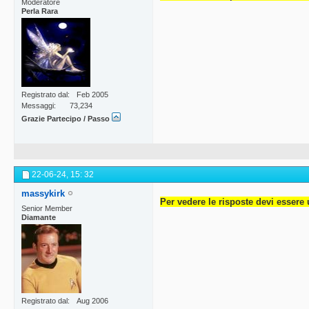
Moderatore
Perla Rara
Registrato dal
Feb 2005
Messaggi
73,234
Grazie Partecipo / Passo
22-06-24,
15: 32
massykirk
Per vedere le risposte devi essere 
Senior Member
Diamante
Registrato dal
Aug 2006