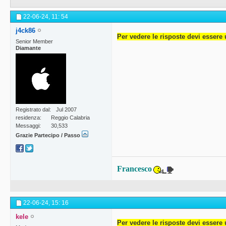
22-06-24,
11: 54
j4ck86
Per vedere le risposte devi essere 
Senior Member
Diamante
Registrato dal
Jul 2007
residenza
Reggio Calabria
Messaggi
30,533
Grazie Partecipo / Passo
Francesco
22-06-24,
15: 16
kele
Per vedere le risposte devi essere 