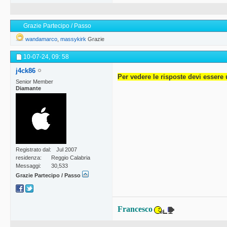
Grazie Partecipo / Passo
wandamarco
,
massykirk
Grazie
10-07-24,
09: 58
j4ck86
Per vedere le risposte devi essere 
Senior Member
Diamante
Registrato dal
Jul 2007
residenza
Reggio Calabria
Messaggi
30,533
Grazie Partecipo / Passo
Francesco