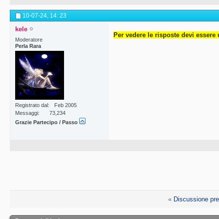
10-07-24,
14: 23
kele
Per vedere le risposte devi essere 
Moderatore
Perla Rara
Registrato dal
Feb 2005
Messaggi
73,234
Grazie Partecipo / Passo
«
Discussione pr