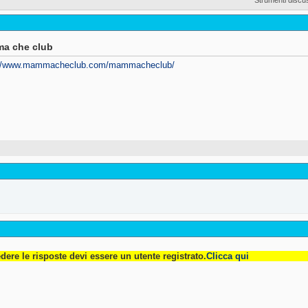
a che club
://www.mammacheclub.com/mammacheclub/
dere le risposte devi essere un utente registrato.
Clicca qui