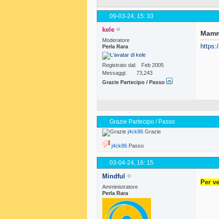
09-03-24,
15: 33
kele
Mamm
Moderatore
https
Perla Rara
Registrato dal
Feb 2005
Messaggi
73,243
Grazie Partecipo / Passo
Grazie Partecipo / Passo
j4ck86
Grazie
j4ck86
Passo
03-04-24,
16: 15
Mindful
Per ve
Amministratore
Perla Rara