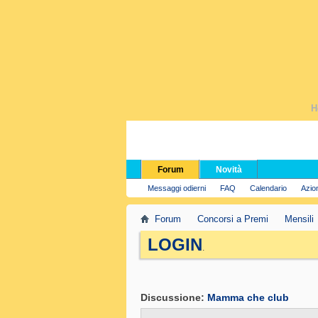
H
Forum
Novità
Messaggi odierni
FAQ
Calendario
Azio
Forum
Concorsi a Premi
Mensili
LOGIN
.
Discussione:
Mamma che club