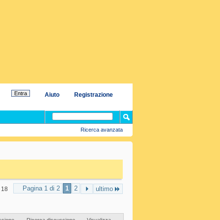
Aiuto
Registrazione
Ricerca avanzata
Pagina 1 di 2
1
2
ultimo
u 18
ssione
Ricerca discussione
Visualizza