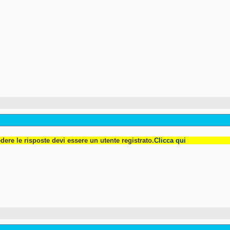
dere le risposte devi essere un utente registrato.
Clicca qui