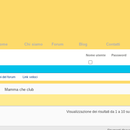
ome
Chi siamo
Forum
Blog
Contatti
Ricordati?
ni del forum
Link veloci
Mamma che club
Visualizzazione dei risultati da 1 a 10 s
Strumenti discu