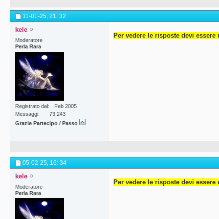
11-01-25,
21: 32
kele
Per vedere le risposte devi essere 
Moderatore
Perla Rara
Registrato dal
Feb 2005
Messaggi
73,243
Grazie Partecipo / Passo
05-02-25,
16: 34
kele
Per vedere le risposte devi essere 
Moderatore
Perla Rara