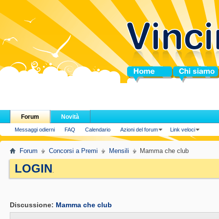
Home
Chi siamo
Forum
Novità
Messaggi odierni
FAQ
Calendario
Azioni del forum
Link veloci
Forum
Concorsi a Premi
Mensili
Mamma che club
LOGIN
.
Discussione:
Mamma che club