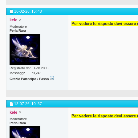
16-02-26,
15: 43
kele
Per vedere le risposte devi essere 
Moderatore
Perla Rara
Registrato dal
Feb 2005
Messaggi
73,243
Grazie Partecipo / Passo
13-07-26,
10: 37
kele
Per vedere le risposte devi essere 
Moderatore
Perla Rara