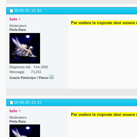
28-02-25,
14: 52
kele
Per vedere le risposte devi essere 
Moderatore
Perla Rara
Registrato dal
Feb 2005
Messaggi
73,243
Grazie Partecipo / Passo
16-06-25,
13: 22
kele
Per vedere le risposte devi essere 
Moderatore
Perla Rara