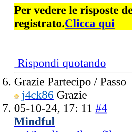
Per vedere le risposte d
registrato.
Clicca qui
Rispondi quotando
Grazie Partecipo / Passo
j4ck86
Grazie
05-10-24,
17: 11
#4
Mindful