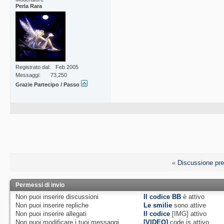
Perla Rara
Registrato dal
Feb 2005
Messaggi
73,250
Grazie Partecipo / Passo
«
Discussione pr
Permessi di invio
Non puoi
inserire discussioni
Il codice BB
è
attivo
Non puoi
inserire repliche
Le smilie
sono attive
Non puoi
inserire allegati
Il codice
[IMG]
attivo
Non puoi
modificare i tuoi messaggi
[VIDEO]
code is
attivo