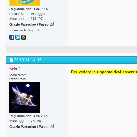
Registrato dal
Feb 2005
residenza
Viareggio
Messaggi
118,197
Grazie Partecipo / Passo
Inserimenti blog
8
28-10-24,
14: 16
kele
Per vedere le risposte devi essere 
Moderatore
Perla Rara
Registrato dal
Feb 2005
Messaggi
73,250
Grazie Partecipo / Passo