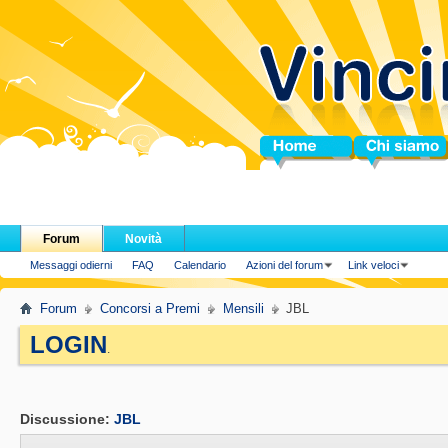
Home
Chi siamo
Forum
Novità
Messaggi odierni
FAQ
Calendario
Azioni del forum
Link veloci
Forum
Concorsi a Premi
Mensili
JBL
LOGIN
.
Discussione:
JBL