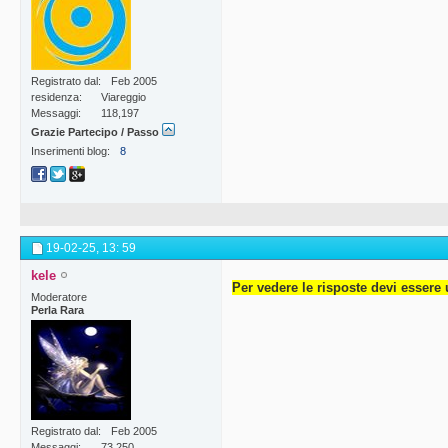
Registrato dal
Feb 2005
residenza
Viareggio
Messaggi
118,197
Grazie Partecipo / Passo
Inserimenti blog
8
19-02-25,
13: 59
kele
Per vedere le risposte devi essere 
Moderatore
Perla Rara
Registrato dal
Feb 2005
Messaggi
73,250