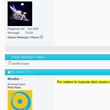
Registrato dal
Feb 2005
Messaggi
73,250
Grazie Partecipo / Passo
Grazie Partecipo / Passo
j4ck86
Grazie
05-10-24,
17: 11
Mindful
Per vedere le risposte devi essere 
Amministratore
Perla Rara