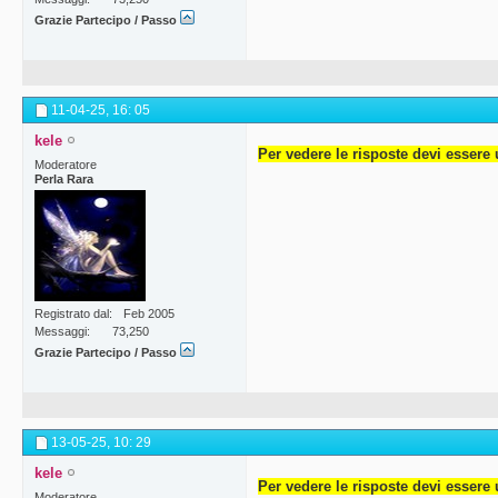
Grazie Partecipo / Passo
11-04-25,
16: 05
kele
Per vedere le risposte devi essere 
Moderatore
Perla Rara
Registrato dal
Feb 2005
Messaggi
73,250
Grazie Partecipo / Passo
13-05-25,
10: 29
kele
Per vedere le risposte devi essere 
Moderatore