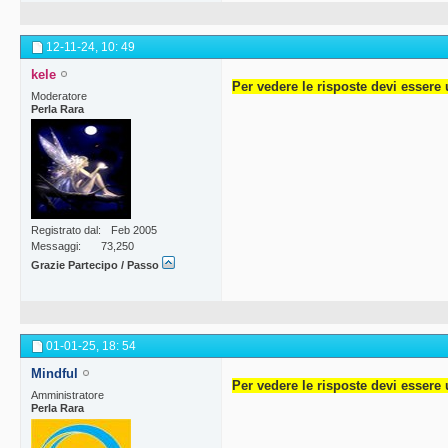
12-11-24,
10: 49
kele
Per vedere le risposte devi essere 
Moderatore
Perla Rara
Registrato dal
Feb 2005
Messaggi
73,250
Grazie Partecipo / Passo
01-01-25,
18: 54
Mindful
Per vedere le risposte devi essere 
Amministratore
Perla Rara