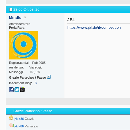
23-05-24,
08: 26
Mindful
JBL
Amministratore
https://www.jbl.de/it/competition
Perla Rara
Registrato dal
Feb 2005
residenza
Viareggio
Messaggi
118,197
Grazie Partecipo / Passo
Inserimenti blog
8
Grazie Partecipo / Passo
j4ck86
Grazie
j4ck86
Partecipo