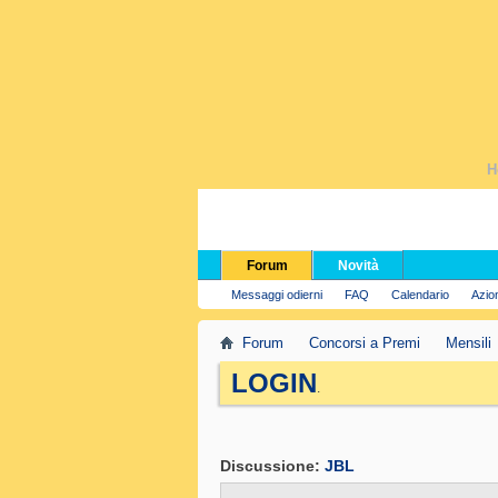
H
Forum
Novità
Messaggi odierni
FAQ
Calendario
Azio
Forum
Concorsi a Premi
Mensili
LOGIN
.
Discussione:
JBL