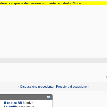
dere le risposte devi essere un utente registrato.
Clicca qui
«
Discussione precedente
|
Prossima discussione
»
Il codice BB
è
attivo
Le smilie
sono attive