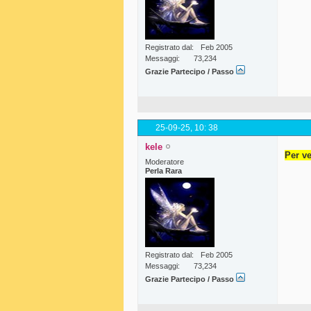
Registrato dal
Feb 2005
Messaggi
73,234
Grazie Partecipo / Passo
25-09-25,
10: 38
kele
Per ve
Moderatore
Perla Rara
Registrato dal
Feb 2005
Messaggi
73,234
Grazie Partecipo / Passo