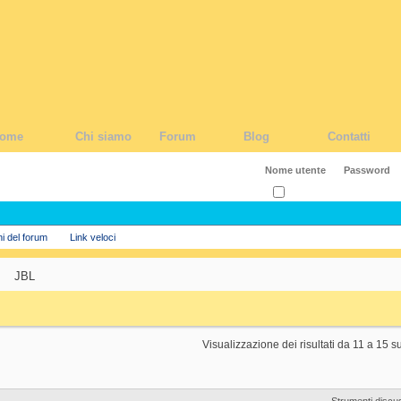
ome
Chi siamo
Forum
Blog
Contatti
Ricordati?
ni del forum
Link veloci
JBL
Visualizzazione dei risultati da 11 a 15 s
Strumenti discu