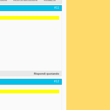
#11
Rispondi quotando
#12