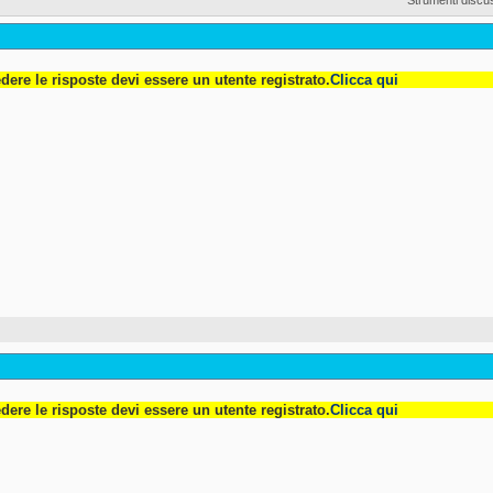
dere le risposte devi essere un utente registrato.
Clicca qui
dere le risposte devi essere un utente registrato.
Clicca qui