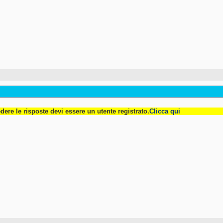
dere le risposte devi essere un utente registrato.
Clicca qui