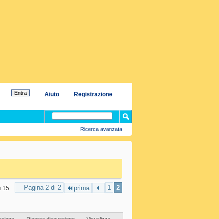
Aiuto
Registrazione
Ricerca avanzata
Pagina 2 di 2
1
2
prima
u 15
ssione
Ricerca discussione
Visualizza