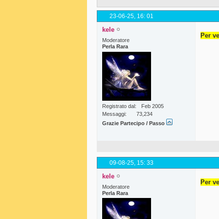
23-06-25,
16: 01
kele
Per ve
Moderatore
Perla Rara
Registrato dal
Feb 2005
Messaggi
73,234
Grazie Partecipo / Passo
09-08-25,
15: 33
kele
Per ve
Moderatore
Perla Rara