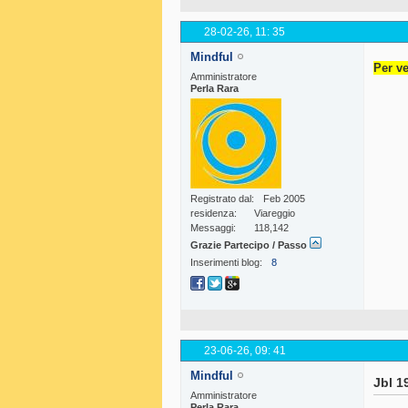
28-02-26,
11: 35
Mindful
Per ve
Amministratore
Perla Rara
Registrato dal
Feb 2005
residenza
Viareggio
Messaggi
118,142
Grazie Partecipo / Passo
Inserimenti blog
8
23-06-26,
09: 41
Mindful
Jbl 1
Amministratore
Perla Rara