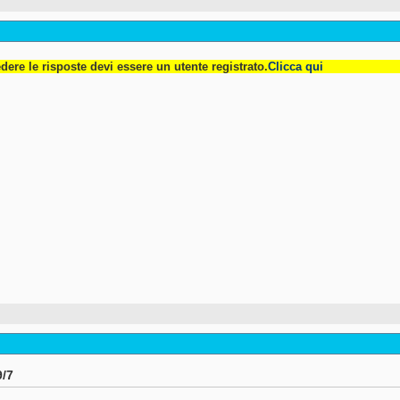
dere le risposte devi essere un utente registrato.
Clicca qui
9/7