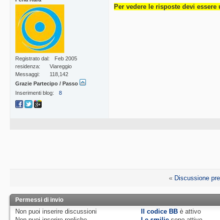
Per vedere le risposte devi essere 
Registrato dal
Feb 2005
residenza
Viareggio
Messaggi
118,142
Grazie Partecipo / Passo
Inserimenti blog
8
«
Discussione pr
Permessi di invio
Non puoi
inserire discussioni
Il codice BB
è
attivo
Non puoi
inserire repliche
Le smilie
sono attive