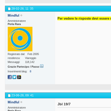
28-02-26,
11: 35
Mindful
Per vedere le risposte devi essere 
Amministratore
Perla Rara
Registrato dal
Feb 2005
residenza
Viareggio
Messaggi
118,142
Grazie Partecipo / Passo
Inserimenti blog
8
23-06-26,
09: 41
Mindful
Jbl 19/7
Amministratore
Perla Rara