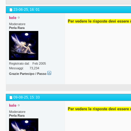
23-06-25,
16: 01
kele
Per vedere le risposte devi essere 
Moderatore
Perla Rara
Registrato dal
Feb 2005
Messaggi
73,234
Grazie Partecipo / Passo
09-08-25,
15: 33
kele
Per vedere le risposte devi essere 
Moderatore
Perla Rara