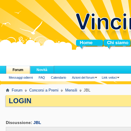
Home
Chi siamo
Forum
Novità
Messaggi odierni
FAQ
Calendario
Azioni del forum
Link veloci
Forum
Concorsi a Premi
Mensili
JBL
LOGIN
.
Discussione:
JBL