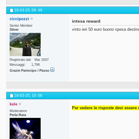
18-03-25,
09: 49
ciccipozzi
intesa reward
Senior Member
vinto ieri 50 euro buono spesa destin
Silver
Registrato dal
Mar 2007
Messaggi
1,798
Grazie Partecipo / Passo
18-03-25,
10: 06
kele
Per vedere le risposte devi essere 
Moderatore
Perla Rara