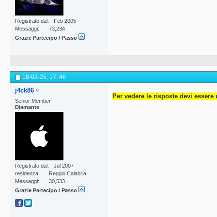
Registrato dal
Feb 2005
Messaggi
73,234
Grazie Partecipo / Passo
18-03-25,
17: 46
j4ck86
Per vedere le risposte devi essere 
Senior Member
Diamante
Registrato dal
Jul 2007
residenza
Reggio Calabria
Messaggi
30,533
Grazie Partecipo / Passo