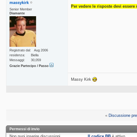
massykirk
Per vedere le risposte devi essere 
Senior Member
Diamante
Registrato dal
Aug 2006
residenza
Biella
Messaggi
30,059
Grazie Partecipo / Passo
Massy Kirk
«
Discussione pr
Permessi di invio
Non puoi
inserire discussioni
Il codice BB
è
attivo