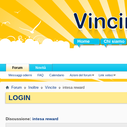
Home
Chi siamo
Forum
Novità
Messaggi odierni
FAQ
Calendario
Azioni del forum
Link veloci
Forum
Inoltre
Vincite
intesa reward
LOGIN
.
Discussione:
intesa reward