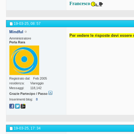
Francesco
19-03-25,
08: 57
Mindful
Per vedere le risposte devi essere 
Amministratore
Perla Rara
Registrato dal
Feb 2005
residenza
Viareggio
Messaggi
118,142
Grazie Partecipo / Passo
Inserimenti blog
8
19-03-25,
17: 34