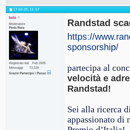
17-03-25,
15: 57
kele
Randstad scad
Moderatore
Perla Rara
https://www.ran
sponsorship/
Registrato dal
Feb 2005
partecipa al con
Messaggi
73,228
Grazie Partecipo / Passo
velocità e adr
Randstad!
Sei alla ricerca 
appassionato di 
Premio d’Italia!