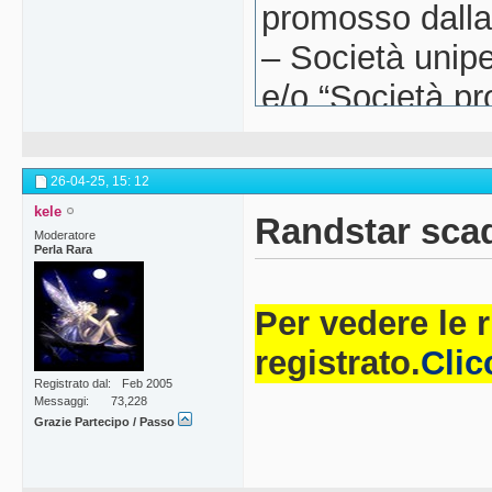
promosso dall
– Società unipe
e/o “Società pr
coordinamento 
inMilano, via R
26-04-25,
15: 12
sociale euro 27
kele
Randstar scad
Moderatore
Registro delle
Perla Rara
Lodi e codice f
Per vedere le 
R.E.A. della C
registrato.
Clic
Monza-Brianza-
Registrato dal
Feb 2005
Messaggi
73,228
Randstad Grupp
Grazie Partecipo / Passo
iscr. Albo Agen