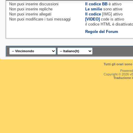
favorire l'incon
Non puoi
inserire discussioni
Il codice BB
è
attivo
Non puoi
inserire repliche
Le smilie
sono attive
lavorative e az
Non puoi
inserire allegati
Il codice
[IMG]
attivo
Non puoi
modificare i tuoi messaggi
[VIDEO]
code is
attivo
il codice HTML è
disattivat
territorio nazio
Regole del Forum
verificare se il
database Perfec
accesso a quest
Tutti gli orari so
che non abbiano
Powered
Copyright © 2026 vBul
per Randstad It
Traduzione 
dalla partecipazi
consulenti, gli s
del Gruppo Rand
mandati in mis