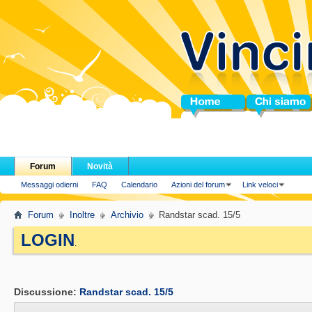
Home
Chi siamo
Forum
Novità
Messaggi odierni
FAQ
Calendario
Azioni del forum
Link veloci
Forum
Inoltre
Archivio
Randstar scad. 15/5
LOGIN
.
Discussione:
Randstar scad. 15/5