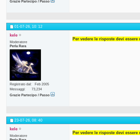
Grazie Partecipo / Passo
01-07-26,
10: 12
kele
Per vedere le risposte devi essere 
Moderatore
Perla Rara
Registrato dal
Feb 2005
Messaggi
73,234
Grazie Partecipo / Passo
23-07-26,
08: 40
kele
Per vedere le risposte devi essere 
Moderatore
Perla Rara