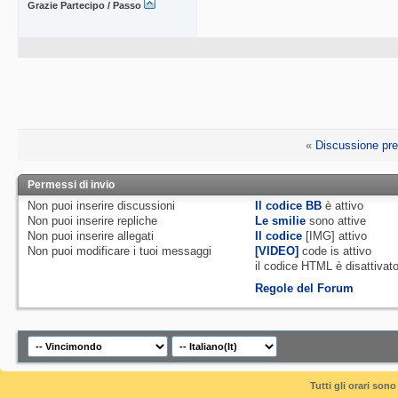
Grazie Partecipo / Passo
«
Discussione pr
Permessi di invio
Non puoi
inserire discussioni
Il codice BB
è
attivo
Non puoi
inserire repliche
Le smilie
sono attive
Non puoi
inserire allegati
Il codice
[IMG]
attivo
Non puoi
modificare i tuoi messaggi
[VIDEO]
code is
attivo
il codice HTML è
disattivat
Regole del Forum
Tutti gli orari so