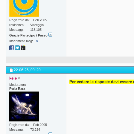
Registrato dal
Feb 2005
residenza
Viareggio
Messaggi
118,105
Grazie Partecipo / Passo
Inserimenti blog
8
22-06-26,
09: 20
kele
Per vedere le risposte devi essere 
Moderatore
Perla Rara
Registrato dal
Feb 2005
Messaggi
73,234