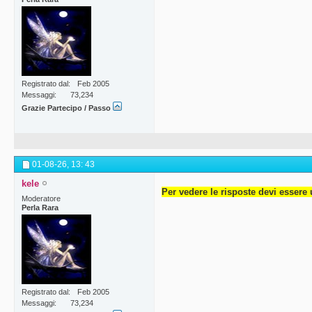
Registrato dal
Feb 2005
Messaggi
73,234
Grazie Partecipo / Passo
01-08-26,
13: 43
kele
Per vedere le risposte devi essere 
Moderatore
Perla Rara
Registrato dal
Feb 2005
Messaggi
73,234