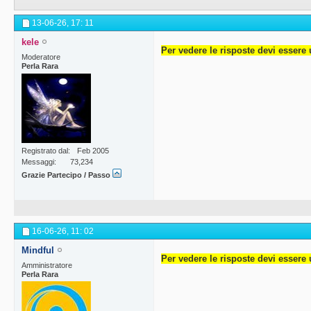
13-06-26,
17: 11
kele
Per vedere le risposte devi essere 
Moderatore
Perla Rara
Registrato dal
Feb 2005
Messaggi
73,234
Grazie Partecipo / Passo
16-06-26,
11: 02
Mindful
Per vedere le risposte devi essere 
Amministratore
Perla Rara