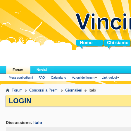
Home
Chi siamo
Forum
Novità
Messaggi odierni
FAQ
Calendario
Azioni del forum
Link veloci
Forum
Concorsi a Premi
Giornalieri
Italo
LOGIN
.
Discussione:
Italo