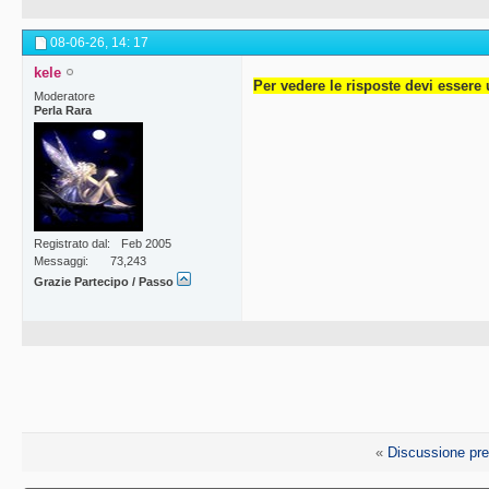
08-06-26,
14: 17
kele
Per vedere le risposte devi essere 
Moderatore
Perla Rara
Registrato dal
Feb 2005
Messaggi
73,243
Grazie Partecipo / Passo
«
Discussione pr