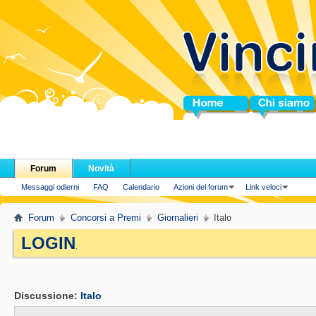
Home
Chi siamo
Forum
Novità
Messaggi odierni
FAQ
Calendario
Azioni del forum
Link veloci
Forum
Concorsi a Premi
Giornalieri
Italo
LOGIN
.
Discussione:
Italo