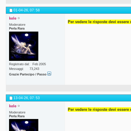
01-04-26,
07: 58
kele
Per vedere le risposte devi essere 
Moderatore
Perla Rara
Registrato dal
Feb 2005
Messaggi
73,243
Grazie Partecipo / Passo
13-04-26,
07: 53
kele
Per vedere le risposte devi essere 
Moderatore
Perla Rara