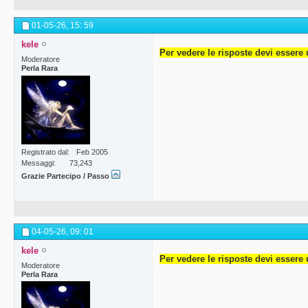
01-05-26,
15: 59
kele
Per vedere le risposte devi essere 
Moderatore
Perla Rara
Registrato dal
Feb 2005
Messaggi
73,243
Grazie Partecipo / Passo
04-05-26,
09: 01
kele
Per vedere le risposte devi essere 
Moderatore
Perla Rara