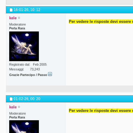
16-01-26,
10: 12
kele
Per vedere le risposte devi essere 
Moderatore
Perla Rara
Registrato dal
Feb 2005
Messaggi
73,243
Grazie Partecipo / Passo
01-02-26,
00: 20
kele
Per vedere le risposte devi essere 
Moderatore
Perla Rara