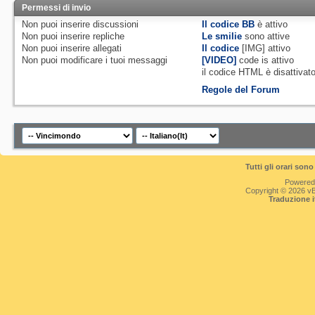
Permessi di invio
Non puoi
inserire discussioni
Il codice BB
è
attivo
Non puoi
inserire repliche
Le smilie
sono attive
Non puoi
inserire allegati
Il codice
[IMG]
attivo
Non puoi
modificare i tuoi messaggi
[VIDEO]
code is
attivo
il codice HTML è
disattivat
Regole del Forum
Tutti gli orari so
Powered
Copyright © 2026 vBul
Traduzione 