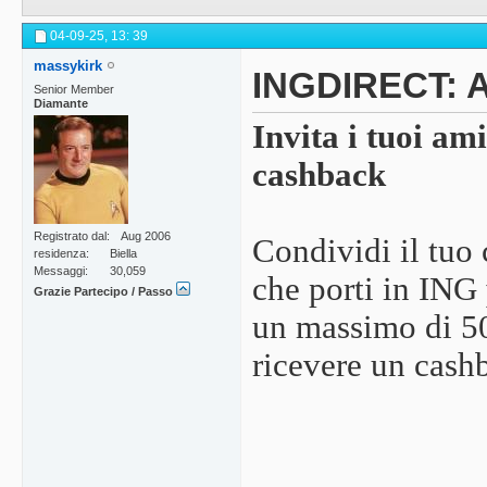
04-09-25,
13: 39
massykirk
INGDIRECT: Ap
Senior Member
Diamante
Invita i tuoi am
cashback
Registrato dal
Aug 2006
Condividi il tuo
residenza
Biella
Messaggi
30,059
che porti in ING
Grazie Partecipo / Passo
un massimo di 50
ricevere un cash