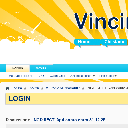
Home
Chi siamo
Forum
Novità
Messaggi odierni
FAQ
Calendario
Azioni del forum
Link veloci
Forum
Inoltre
Mi voti? Mi presenti?
INGDIRECT: Apri conto e
LOGIN
.
Discussione:
INGDIRECT: Apri conto entro 31.12.25