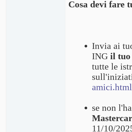
Cosa devi fare t
Invia ai t
ING
il tu
tutte le is
sull'iniziat
amici.ht
se non l'ha
Masterca
11/10/2025