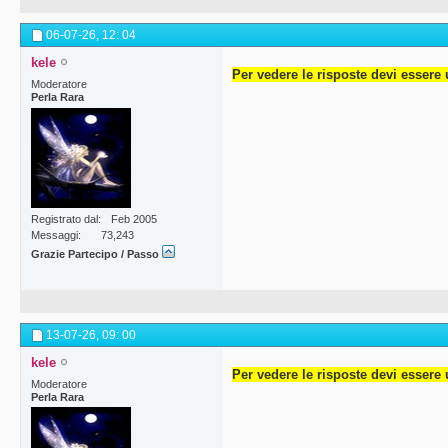
06-07-26,
12: 04
kele
Per vedere le risposte devi essere 
Moderatore
Perla Rara
Registrato dal
Feb 2005
Messaggi
73,243
Grazie Partecipo / Passo
13-07-26,
09: 00
kele
Per vedere le risposte devi essere 
Moderatore
Perla Rara