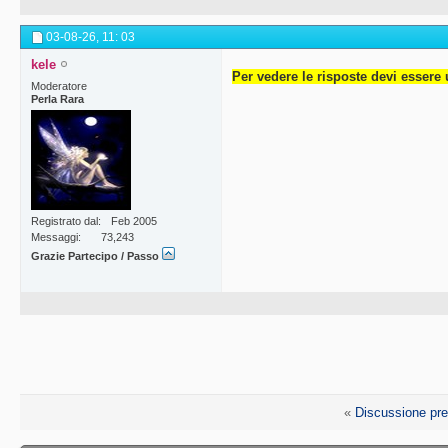
03-08-26,
11: 03
kele
Per vedere le risposte devi essere 
Moderatore
Perla Rara
Registrato dal
Feb 2005
Messaggi
73,243
Grazie Partecipo / Passo
«
Discussione pr