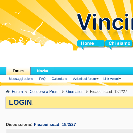
Home
Chi siamo
Forum
Novità
Messaggi odierni
FAQ
Calendario
Azioni del forum
Link veloci
Forum
Concorsi a Premi
Giornalieri
Ficacci scad. 18/2/27
LOGIN
.
Discussione:
Ficacci scad. 18/2/27