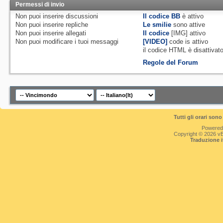
Permessi di invio
Non puoi
inserire discussioni
Il codice BB
è
attivo
Non puoi
inserire repliche
Le smilie
sono attive
Non puoi
inserire allegati
Il codice
[IMG]
attivo
Non puoi
modificare i tuoi messaggi
[VIDEO]
code is
attivo
il codice HTML è
disattivat
Regole del Forum
Tutti gli orari so
Powered
Copyright © 2026 vBul
Traduzione 