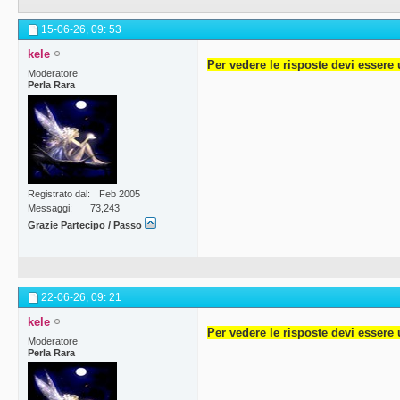
15-06-26,
09: 53
kele
Per vedere le risposte devi essere 
Moderatore
Perla Rara
Registrato dal
Feb 2005
Messaggi
73,243
Grazie Partecipo / Passo
22-06-26,
09: 21
kele
Per vedere le risposte devi essere 
Moderatore
Perla Rara