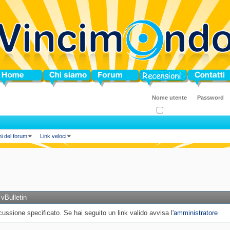
ome
Chi siamo
Forum
Blog
Contatti
Ricordati?
ni del forum
Link veloci
vBulletin
ssione specificato. Se hai seguito un link valido avvisa l'
amministratore