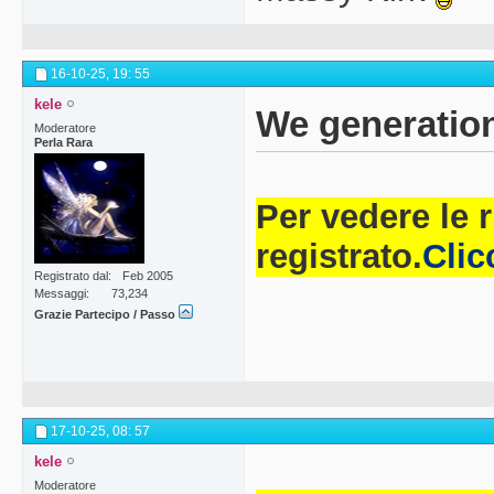
16-10-25,
19: 55
kele
We generation
Moderatore
Perla Rara
Per vedere le 
registrato.
Clic
Registrato dal
Feb 2005
Messaggi
73,234
Grazie Partecipo / Passo
17-10-25,
08: 57
kele
Moderatore