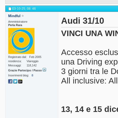
03-10-25,
08: 46
Mindful
Audi 31/10
Amministratore
Perla Rara
VINCI UNA W
Accesso esclusi
Registrato dal
Feb 2005
una Driving exp
residenza
Viareggio
Messaggi
118,142
3 giorni tra le D
Grazie Partecipo / Passo
Inserimenti blog
8
All inclusive: Al
13, 14 e 15 di