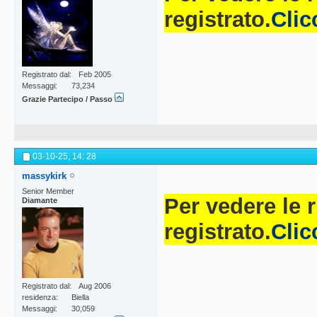
registrato.
Clic
Registrato dal
Feb 2005
Messaggi
73,234
Grazie Partecipo / Passo
03-10-25,
14: 28
massykirk
Senior Member
Per vedere le 
Diamante
registrato.
Clic
Registrato dal
Aug 2006
residenza
Biella
Messaggi
30,059