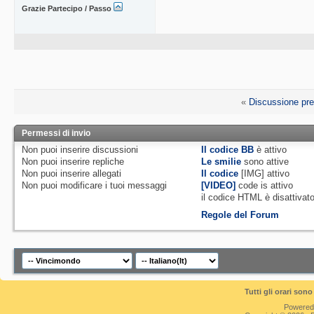
Grazie Partecipo / Passo
«
Discussione pr
Permessi di invio
Non puoi
inserire discussioni
Il codice BB
è
attivo
Non puoi
inserire repliche
Le smilie
sono attive
Non puoi
inserire allegati
Il codice
[IMG]
attivo
Non puoi
modificare i tuoi messaggi
[VIDEO]
code is
attivo
il codice HTML è
disattivat
Regole del Forum
Tutti gli orari so
Powered