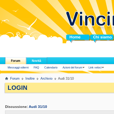
Home
Chi siamo
Forum
Novità
Messaggi odierni
FAQ
Calendario
Azioni del forum
Link veloci
Forum
Inoltre
Archivio
Audi 31/10
LOGIN
.
Discussione:
Audi 31/10