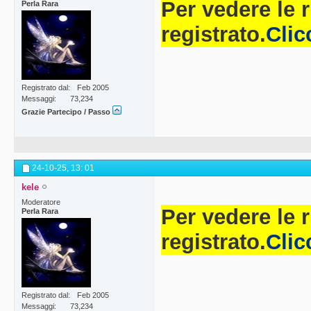
Per vedere le 
Perla Rara
registrato.
Clic
Registrato dal
Feb 2005
Messaggi
73,234
Grazie Partecipo / Passo
24-10-25,
13: 01
kele
Moderatore
Per vedere le 
Perla Rara
registrato.
Clic
Registrato dal
Feb 2005
Messaggi
73,234