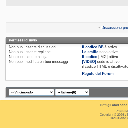
«
Discussione pr
Permessi di invio
Non puoi
inserire discussioni
Il codice BB
è
attivo
Non puoi
inserire repliche
Le smilie
sono attive
Non puoi
inserire allegati
Il codice
[IMG]
attivo
Non puoi
modificare i tuoi messaggi
[VIDEO]
code is
attivo
il codice HTML è
disattivat
Regole del Forum
Tutti gli orari so
Powered
Copyright © 2026 vBul
Traduzione 