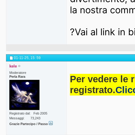
la nostra comm
?Vai al link in 
01-11-25,
15: 59
kele
Moderatore
Per vedere le 
Perla Rara
registrato.
Clic
Registrato dal
Feb 2005
Messaggi
73,243
Grazie Partecipo / Passo