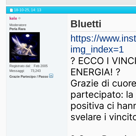
18-10-25,
14: 13
kele
Bluetti
Moderatore
Perla Rara
https://www.i
img_index=1
? ECCO I VINC
Registrato dal
Feb 2005
ENERGIA! ?
Messaggi
73,243
Grazie Partecipo / Passo
Grazie di cuore
partecipato: la
positiva ci han
svelare i vincito