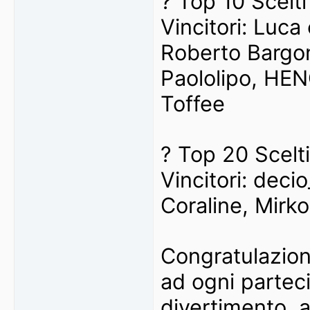
? Top 10 Scelti
Vincitori: Luca
Roberto Bargon
Paololipo, HE
Toffee
? Top 20 Scelti
Vincitori: deci
Coraline, Mirko
Congratulazioni 
ad ogni partec
divertimento, a