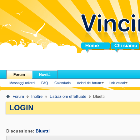
Home
Chi siamo
Forum
Novità
Messaggi odierni
FAQ
Calendario
Azioni del forum
Link veloci
Forum
Inoltre
Estrazioni effettuate
Bluetti
LOGIN
.
Discussione:
Bluetti