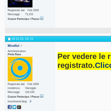
Registrato dal
Feb 2005
Messaggi
73,232
Grazie Partecipo / Passo
19-11-25,
18: 21
Mindful
Amministratore
Per vedere le 
Perla Rara
registrato.
Clic
Registrato dal
Feb 2005
residenza
Viareggio
Messaggi
118,100
Grazie Partecipo / Passo
Inserimenti blog
8