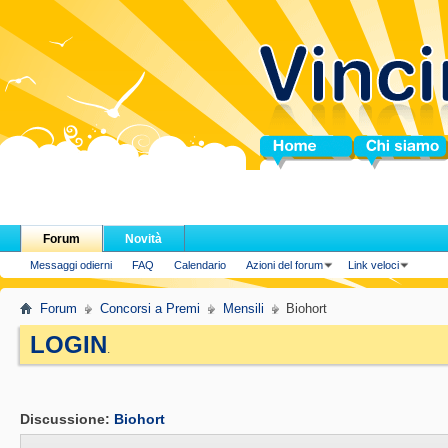
Home
Chi siamo
Forum
Novità
Messaggi odierni
FAQ
Calendario
Azioni del forum
Link veloci
Forum
Concorsi a Premi
Mensili
Biohort
LOGIN
.
Discussione:
Biohort