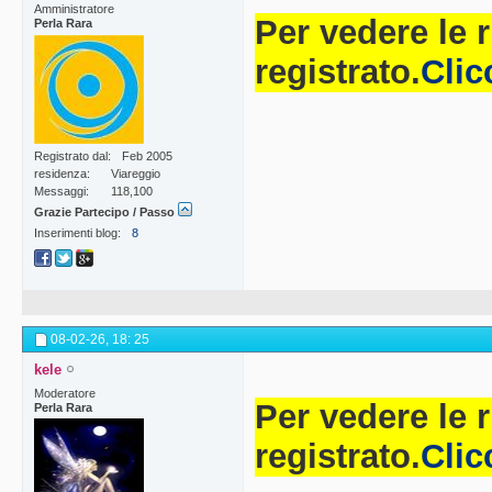
Amministratore
Per vedere le 
Perla Rara
registrato.
Clic
Registrato dal
Feb 2005
residenza
Viareggio
Messaggi
118,100
Grazie Partecipo / Passo
Inserimenti blog
8
08-02-26,
18: 25
kele
Moderatore
Per vedere le 
Perla Rara
registrato.
Clic