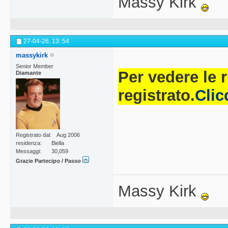
Massy Kirk
27-04-26,
13: 54
massykirk
Senior Member
Per vedere le 
Diamante
registrato.
Clic
Registrato dal
Aug 2006
residenza
Biella
Messaggi
30,059
Grazie Partecipo / Passo
Massy Kirk