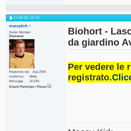
27-04-26,
13: 47
massykirk
Biohort - Lasc
Senior Member
Diamante
da giardino A
Per vedere le 
Registrato dal
Aug 2006
registrato.
Clic
residenza
Biella
Messaggi
30,059
Grazie Partecipo / Passo