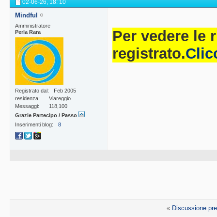
02-06-26,
18: 10
Mindful
Amministratore
Per vedere le 
Perla Rara
registrato.
Clic
Registrato dal
Feb 2005
residenza
Viareggio
Messaggi
118,100
Grazie Partecipo / Passo
Inserimenti blog
8
«
Discussione pr