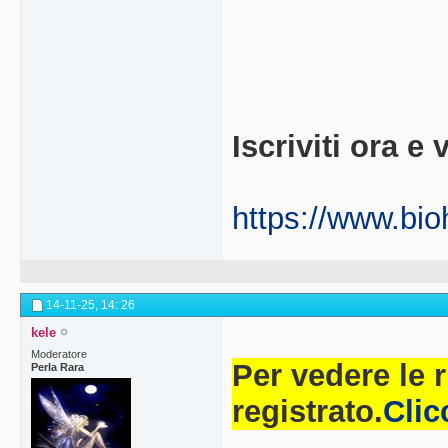
Iscriviti ora 
https://www.bioh
14-11-25,
14: 26
kele
Moderatore
Per vedere le 
Perla Rara
registrato.
Clic