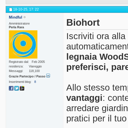
18-10-25,
17: 22
Mindful
Biohort
Amministratore
Perla Rara
Iscriviti ora all
automaticamente
legnaia WoodSt
Registrato dal
Feb 2005
preferisci, par
residenza
Viareggio
Messaggi
118,100
Grazie Partecipo / Passo
Inserimenti blog
8
Allo stesso temp
vantaggi
: cont
arredare giardin
pratici per il tu