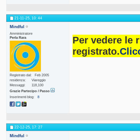
21-11-25,
10: 44
Mindful
Amministratore
Per vedere le 
Perla Rara
registrato.
Clic
Registrato dal
Feb 2005
residenza
Viareggio
Messaggi
118,100
Grazie Partecipo / Passo
Inserimenti blog
8
22-12-25,
17: 27
Mindful