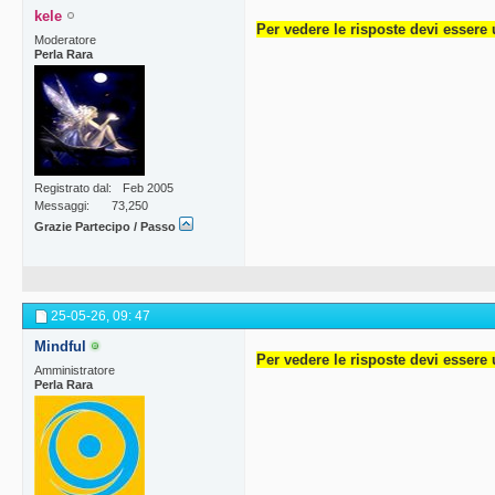
kele
Per vedere le risposte devi essere 
Moderatore
Perla Rara
Registrato dal
Feb 2005
Messaggi
73,250
Grazie Partecipo / Passo
25-05-26,
09: 47
Mindful
Per vedere le risposte devi essere 
Amministratore
Perla Rara