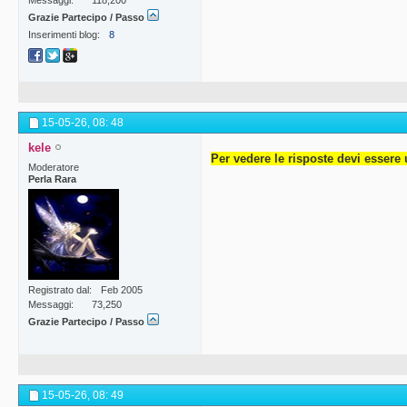
Messaggi
118,200
Grazie Partecipo / Passo
Inserimenti blog
8
15-05-26,
08: 48
kele
Per vedere le risposte devi essere 
Moderatore
Perla Rara
Registrato dal
Feb 2005
Messaggi
73,250
Grazie Partecipo / Passo
15-05-26,
08: 49