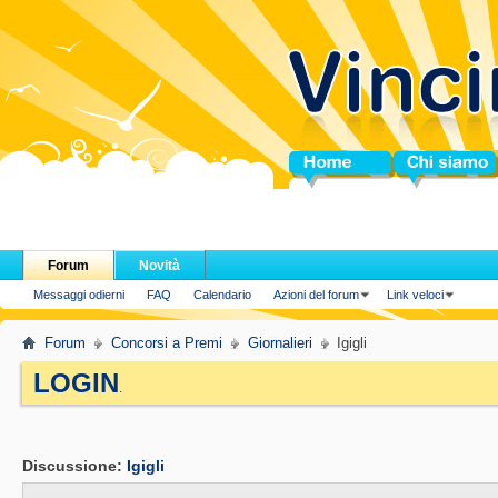
Home
Chi siamo
Forum
Novità
Messaggi odierni
FAQ
Calendario
Azioni del forum
Link veloci
Forum
Concorsi a Premi
Giornalieri
Igigli
LOGIN
.
Discussione:
Igigli