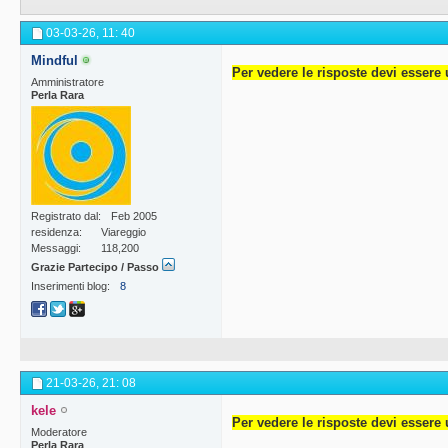
03-03-26,
11: 40
Mindful
Per vedere le risposte devi essere 
Amministratore
Perla Rara
Registrato dal
Feb 2005
residenza
Viareggio
Messaggi
118,200
Grazie Partecipo / Passo
Inserimenti blog
8
21-03-26,
21: 08
kele
Per vedere le risposte devi essere 
Moderatore
Perla Rara