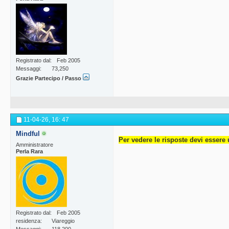
Registrato dal
Feb 2005
Messaggi
73,250
Grazie Partecipo / Passo
11-04-26,
16: 47
Mindful
Per vedere le risposte devi essere 
Amministratore
Perla Rara
Registrato dal
Feb 2005
residenza
Viareggio