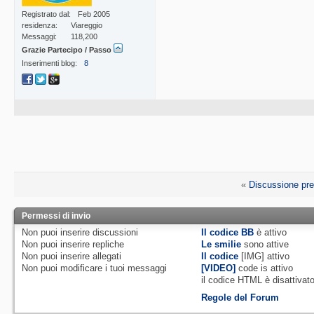
Registrato dal
Feb 2005
residenza
Viareggio
Messaggi
118,200
Grazie Partecipo / Passo
Inserimenti blog
8
«
Discussione pr
Permessi di invio
Non puoi
inserire discussioni
Il codice BB
è
attivo
Non puoi
inserire repliche
Le smilie
sono attive
Non puoi
inserire allegati
Il codice
[IMG]
attivo
Non puoi
modificare i tuoi messaggi
[VIDEO]
code is
attivo
il codice HTML è
disattivat
Regole del Forum