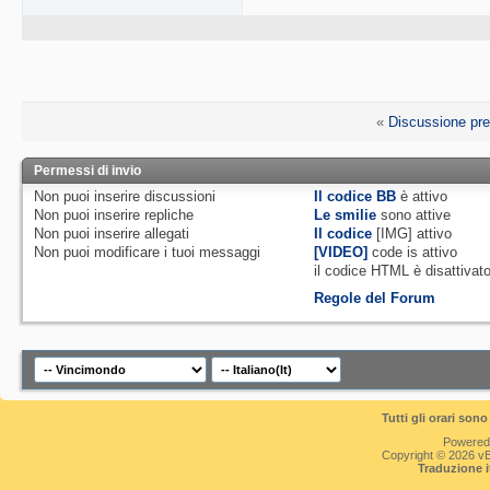
«
Discussione pr
Permessi di invio
Non puoi
inserire discussioni
Il codice BB
è
attivo
Non puoi
inserire repliche
Le smilie
sono attive
Non puoi
inserire allegati
Il codice
[IMG]
attivo
Non puoi
modificare i tuoi messaggi
[VIDEO]
code is
attivo
il codice HTML è
disattivat
Regole del Forum
Tutti gli orari so
Powered
Copyright © 2026 vBul
Traduzione 