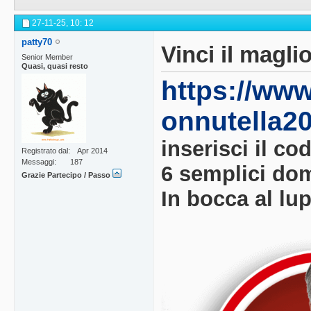
27-11-25,
10: 12
patty70
Vinci il magl
Senior Member
Quasi, quasi resto
https://www
onnutella20
inserisci il co
Registrato dal
Apr 2014
Messaggi
187
6 semplici do
Grazie Partecipo / Passo
In bocca al lu