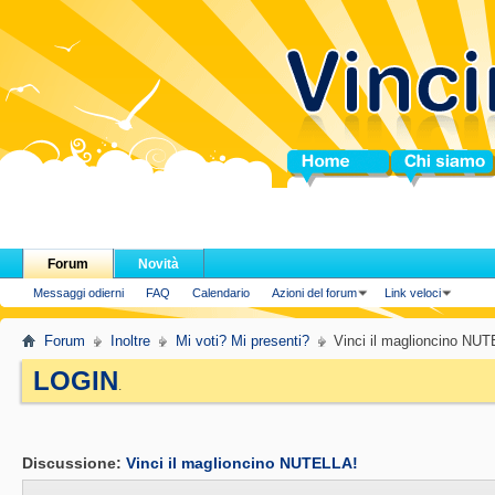
Home
Chi siamo
Forum
Novità
Messaggi odierni
FAQ
Calendario
Azioni del forum
Link veloci
Forum
Inoltre
Mi voti? Mi presenti?
Vinci il maglioncino NU
LOGIN
.
Discussione:
Vinci il maglioncino NUTELLA!