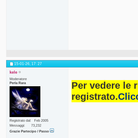
15-01-26,
17: 27
kele
Moderatore
Per vedere le 
Perla Rara
registrato.
Clic
Registrato dal
Feb 2005
Messaggi
73,232
Grazie Partecipo / Passo