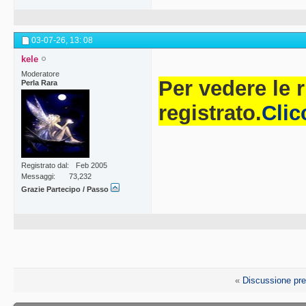
03-07-26,
13: 08
kele
Moderatore
Per vedere le 
Perla Rara
registrato.
Clic
Registrato dal
Feb 2005
Messaggi
73,232
Grazie Partecipo / Passo
«
Discussione pr