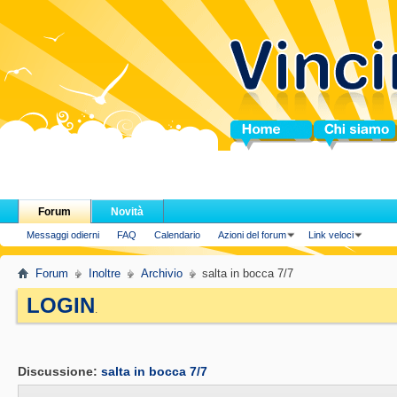
Home
Chi siamo
Forum
Novità
Messaggi odierni
FAQ
Calendario
Azioni del forum
Link veloci
Forum
Inoltre
Archivio
salta in bocca 7/7
LOGIN
.
Discussione:
salta in bocca 7/7