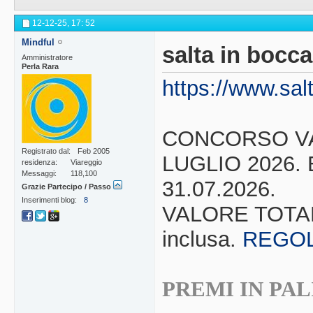
12-12-25,
17: 52
Mindful
salta in bocca
Amministratore
Perla Rara
https://www.sal
CONCORSO VAL
Registrato dal
Feb 2005
LUGLIO 2026.
residenza
Viareggio
Messaggi
118,100
31.07.2026.
Grazie Partecipo / Passo
Inserimenti blog
8
VALORE TOTAL
inclusa.
REGO
PREMI IN PAL