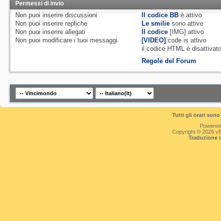
Permessi di invio
Non puoi
inserire discussioni
Il codice BB
è
attivo
Non puoi
inserire repliche
Le smilie
sono attive
Non puoi
inserire allegati
Il codice
[IMG]
attivo
Non puoi
modificare i tuoi messaggi
[VIDEO]
code is
attivo
il codice HTML è
disattivat
Regole del Forum
Tutti gli orari so
Powered
Copyright © 2026 vBul
Traduzione 