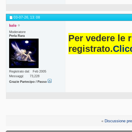
03-07-26,
13: 08
kele
Moderatore
Per vedere le 
Perla Rara
registrato.
Clic
Registrato dal
Feb 2005
Messaggi
73,228
Grazie Partecipo / Passo
«
Discussione pr