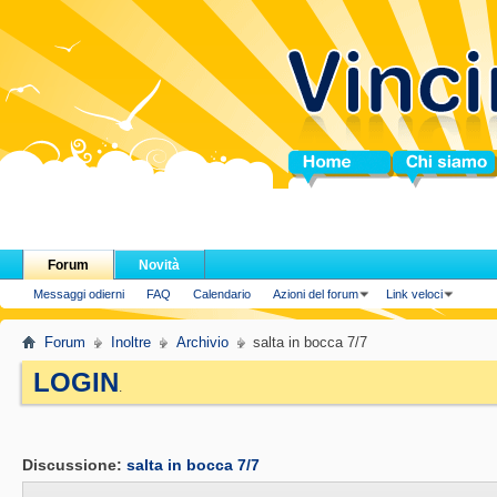
Home
Chi siamo
Forum
Novità
Messaggi odierni
FAQ
Calendario
Azioni del forum
Link veloci
Forum
Inoltre
Archivio
salta in bocca 7/7
LOGIN
.
Discussione:
salta in bocca 7/7