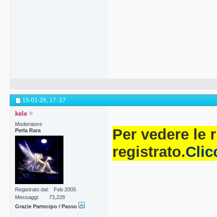
15-01-26,
17: 27
kele
Moderatore
Per vedere le 
Perla Rara
registrato.
Clic
Registrato dal
Feb 2005
Messaggi
73,228
Grazie Partecipo / Passo