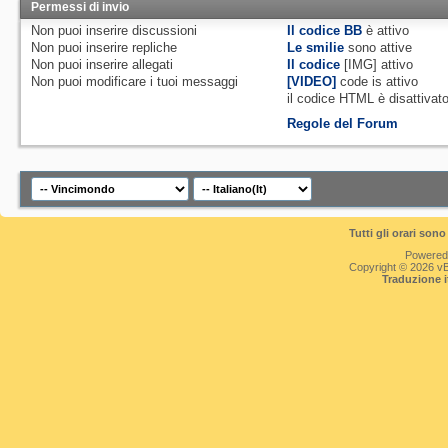
Permessi di invio
Non puoi
inserire discussioni
Il codice BB
è
attivo
Non puoi
inserire repliche
Le smilie
sono attive
Non puoi
inserire allegati
Il codice
[IMG]
attivo
Non puoi
modificare i tuoi messaggi
[VIDEO]
code is
attivo
il codice HTML è
disattivat
Regole del Forum
Tutti gli orari so
Powered
Copyright © 2026 vBul
Traduzione 