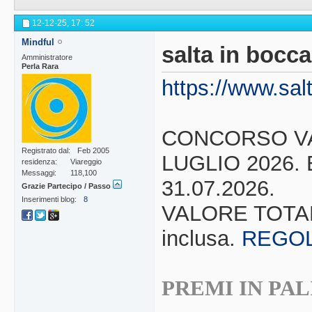
12-12-25,
17: 52
Mindful
salta in bocca
Amministratore
Perla Rara
https://www.sal
CONCORSO VAL
Registrato dal
Feb 2005
LUGLIO 2026.
residenza
Viareggio
Messaggi
118,100
31.07.2026.
Grazie Partecipo / Passo
Inserimenti blog
8
VALORE TOTAL
inclusa.
REGO
PREMI IN PAL