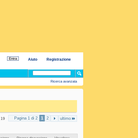
Aiuto
Registrazione
Ricerca avanzata
Pagina 1 di 2
1
2
ultimo
u 19
ssione
Ricerca discussione
Visualizza