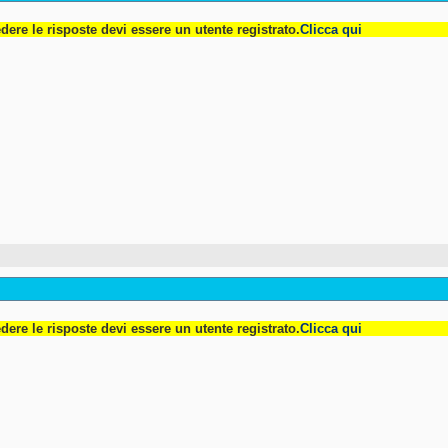
dere le risposte devi essere un utente registrato.
Clicca qui
dere le risposte devi essere un utente registrato.
Clicca qui