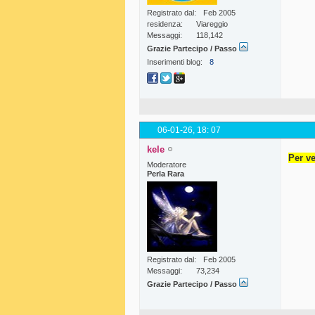
Registrato dal
Feb 2005
residenza
Viareggio
Messaggi
118,142
Grazie Partecipo / Passo
Inserimenti blog
8
06-01-26,
18: 07
kele
Per ve
Moderatore
Perla Rara
Registrato dal
Feb 2005
Messaggi
73,234
Grazie Partecipo / Passo