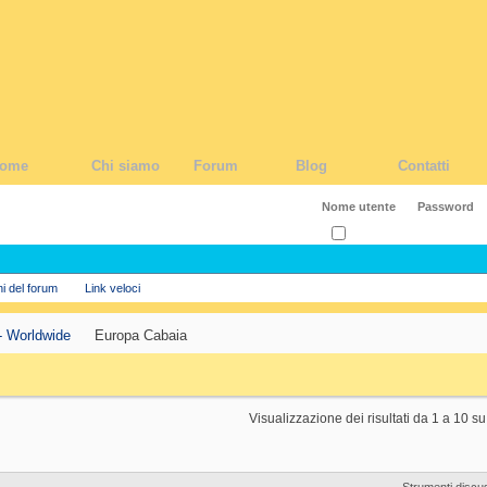
ome
Chi siamo
Forum
Blog
Contatti
Ricordati?
ni del forum
Link veloci
- Worldwide
Europa Cabaia
Visualizzazione dei risultati da 1 a 10 s
Strumenti discu