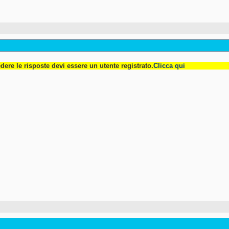
dere le risposte devi essere un utente registrato.
Clicca qui