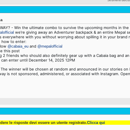
ia
WAY? - Win the ultimate combo to survive the upcoming months in the o
we’re giving away an Adventurer backpack & an entire Mepal s
official
s everywhere with you without worrying about spilling it in your brand
s how to enter:
llow
and
@cabaia_eu
@mepalofficial
e this post
g 2 friends who should also definitely gear up with a Cabaia bag and an
 can enter until December 14, 2025 12PM
 The winner will be chosen at random and announced in our stories on
way is not sponsored, administered, or associated with Instagram. Open 
dere le risposte devi essere un utente registrato.
Clicca qui