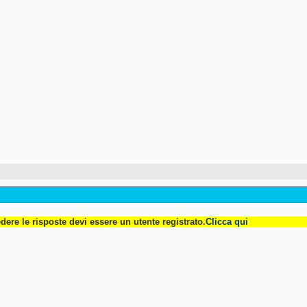
dere le risposte devi essere un utente registrato.
Clicca qui