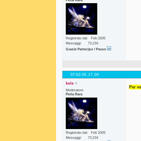
Perla Rara
Registrato dal
Feb 2005
Messaggi
73,234
Grazie Partecipo / Passo
07-02-26,
17: 04
kele
Per ve
Moderatore
Perla Rara
Registrato dal
Feb 2005
Messaggi
73,234