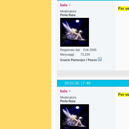
kele
Per ve
Moderatore
Perla Rara
Registrato dal
Feb 2005
Messaggi
73,234
Grazie Partecipo / Passo
28-02-26,
17: 46
kele
Per ve
Moderatore
Perla Rara