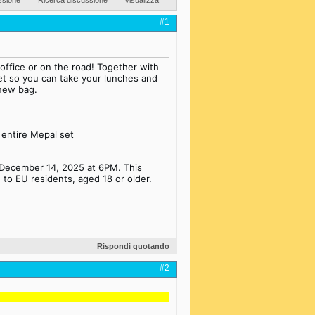
#1
ffice or on the road! Together with
et so you can take your lunches and
 new bag.
 entire Mepal set
 December 14, 2025 at 6PM. This
to EU residents, aged 18 or older.
Rispondi quotando
#2