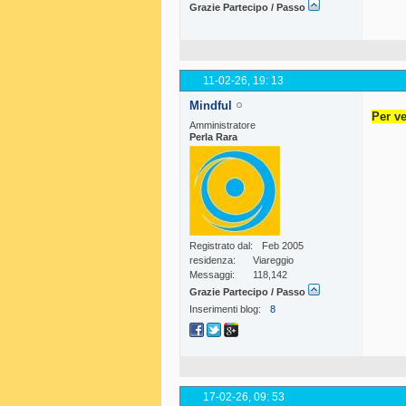
Grazie Partecipo / Passo
11-02-26,
19: 13
Mindful
Per ve
Amministratore
Perla Rara
Registrato dal
Feb 2005
residenza
Viareggio
Messaggi
118,142
Grazie Partecipo / Passo
Inserimenti blog
8
17-02-26,
09: 53