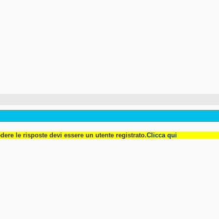
dere le risposte devi essere un utente registrato.
Clicca qui