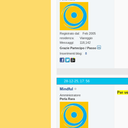
Registrato dal
Feb 2005
residenza
Viareggio
Messaggi
118,142
Grazie Partecipo / Passo
Inserimenti blog
8
28-12-25,
17: 56
Mindful
Per ve
Amministratore
Perla Rara