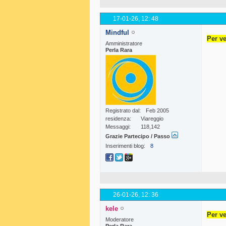
17-01-26,
12: 48
Mindful
Per ve
Amministratore
Perla Rara
Registrato dal
Feb 2005
residenza
Viareggio
Messaggi
118,142
Grazie Partecipo / Passo
Inserimenti blog
8
26-01-26,
12: 36
kele
Per ve
Moderatore