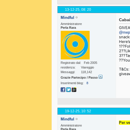
13-12-25,
08: 20
Mindful
Caba
Amministratore
GIVEA
Perla Rara
@mepal
snack
Here’
1??Fo
2??Lik
3??Ta
??You
Registrato dal
Feb 2005
residenza
Viareggio
T&Cs:
Messaggi
118,142
givea
Grazie Partecipo / Passo
Inserimenti blog
8
19-12-25,
10: 52
Mindful
Per ve
Amministratore
Perla Rara