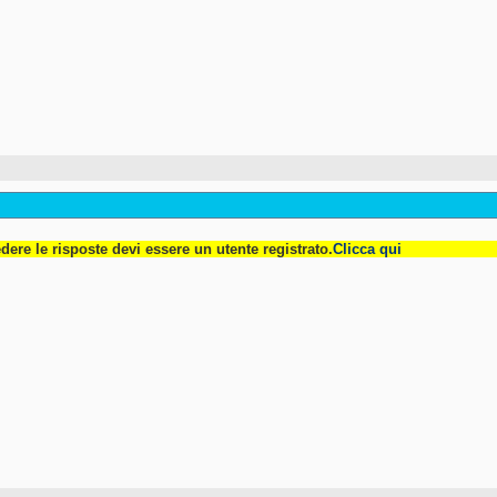
dere le risposte devi essere un utente registrato.
Clicca qui