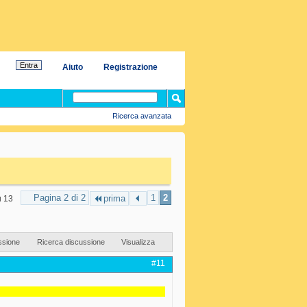
Aiuto
Registrazione
Ricerca avanzata
Pagina 2 di 2
1
2
prima
u 13
ssione
Ricerca discussione
Visualizza
#11