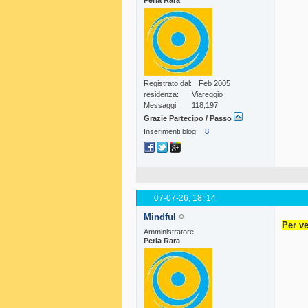
Perla Rara
Registrato dal
Feb 2005
residenza
Viareggio
Messaggi
118,197
Grazie Partecipo / Passo
Inserimenti blog
8
07-07-26,
18: 14
Mindful
Per ve
Amministratore
Perla Rara