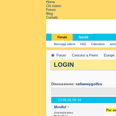
Home
Chi siamo
Forum
Blog
Contatti
Forum
Novità
Messaggi odierni
FAQ
Calendario
Azio
Forum
Concorsi a Premi
Europe 
LOGIN
.
Discussione:
callawaygolfeu
13-06-26,
09: 04
Mindful
Per ve
Amministratore