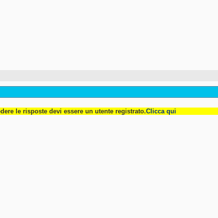
dere le risposte devi essere un utente registrato.
Clicca qui