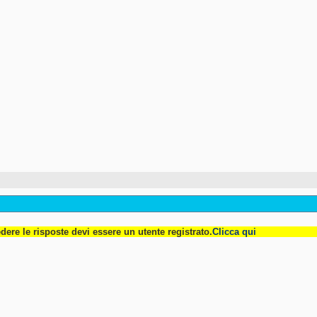
dere le risposte devi essere un utente registrato.
Clicca qui