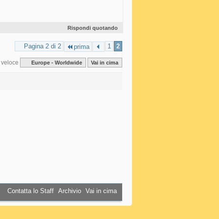
Rispondi quotando
Pagina 2 di 2
1
2
prima
 veloce
Europe - Worldwide
Vai in cima
Contatta lo Staff
Archivio
Vai in cima