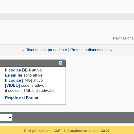
Navigazione
«
Discussione precedente
|
Prossima discussione
»
Il codice BB
è
attivo
Le smilie
sono attive
Il codice
[IMG]
attivo
[VIDEO]
code is
attivo
il codice HTML è
disattivato
Regole del Forum
Tutti gli orari sono GMT +1. Attualmente sono le
13: 29
.