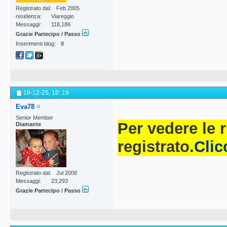
Registrato dal
Feb 2005
residenza
Viareggio
Messaggi
118,186
Grazie Partecipo / Passo
Inserimenti blog
8
19-12-25,
18: 19
Eva78
Senior Member
Per vedere le 
Diamante
registrato.
Clic
Registrato dal
Jul 2008
Messaggi
23,293
Grazie Partecipo / Passo