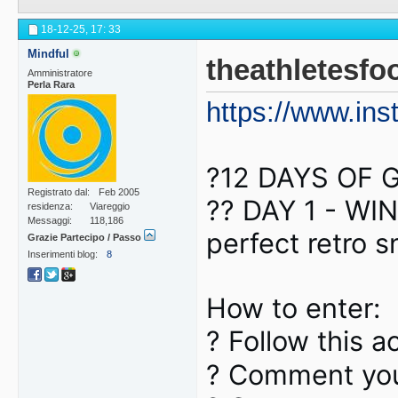
18-12-25,
17: 33
Mindful
theathletesfo
Amministratore
Perla Rara
https://www.ins
?12 DAYS OF GI
Registrato dal
Feb 2005
?? DAY 1 - WIN 
residenza
Viareggio
Messaggi
118,186
perfect retro s
Grazie Partecipo / Passo
Inserimenti blog
8
How to enter:
? Follow this 
? Comment you