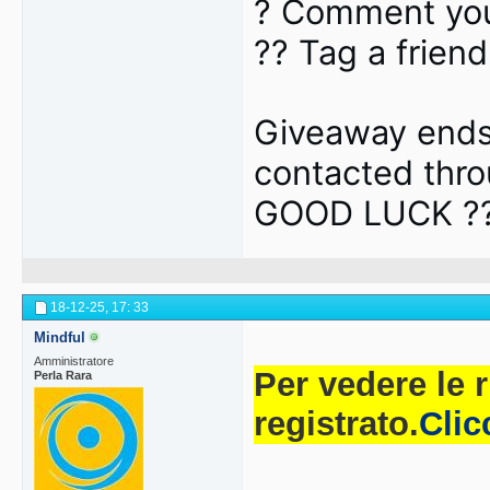
? Comment you
?? Tag a friend
Giveaway ends 
contacted thro
GOOD LUCK ?
18-12-25,
17: 33
Mindful
Amministratore
Per vedere le 
Perla Rara
registrato.
Clic