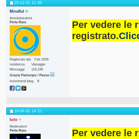
25-12-25,
11: 00
Mindful
Amministratore
Per vedere le 
Perla Rara
registrato.
Clic
Registrato dal
Feb 2005
residenza
Viareggio
Messaggi
118,186
Grazie Partecipo / Passo
Inserimenti blog
8
16-06-26,
14: 21
kele
Moderatore
Per vedere le 
Perla Rara