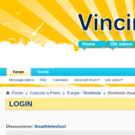
Home
Chi siamo
Forum
Novità
Messaggi odierni
FAQ
Calendario
Azioni del forum
Link veloci
Forum
Concorsi a Premi
Europe - Worldwide
Worldwide theat
LOGIN
.
Discussione:
theathletesfoot