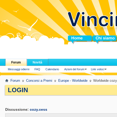
Home
Chi siamo
Forum
Novità
Messaggi odierni
FAQ
Calendario
Azioni del forum
Link veloci
Forum
Concorsi a Premi
Europe - Worldwide
Worldwide cozy
LOGIN
.
Discussione:
cozy.cess