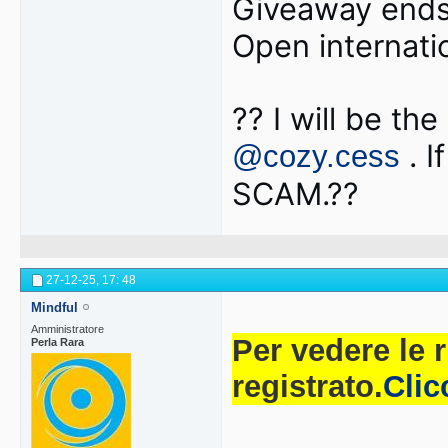
Giveaway ends
Open internatio
?? I will be t
. I
@cozy.cess
SCAM.??
27-12-25,
17: 48
Mindful
Amministratore
Per vedere le 
Perla Rara
registrato.
Clic