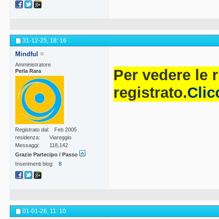
31-12-25,
18: 16
Mindful
Amministratore
Per vedere le 
Perla Rara
registrato.
Clic
Registrato dal
Feb 2005
residenza
Viareggio
Messaggi
118,142
Grazie Partecipo / Passo
Inserimenti blog
8
01-01-26,
11: 10