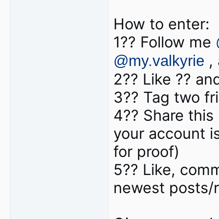
How to enter:
1?? Follow me
,
@my.valkyrie
2?? Like ?? and
3?? Tag two fr
4?? Share this 
your account i
for proof)
5?? Like, comm
newest posts/r