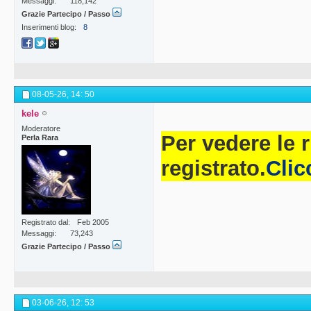
Messaggi
118,142
Grazie Partecipo / Passo
Inserimenti blog
8
08-05-26,
14: 50
kele
Moderatore
Per vedere le 
Perla Rara
registrato.
Clic
Registrato dal
Feb 2005
Messaggi
73,243
Grazie Partecipo / Passo
03-06-26,
12: 53