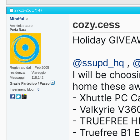
27-12-25,
17: 47
Mindful
cozy.cess
Amministratore
Perla Rara
Holiday GIVEA
,
@ssupd_hq
@
Registrato dal
Feb 2005
I will be choos
residenza
Viareggio
Messaggi
118,142
home these aw
Grazie Partecipo / Passo
Inserimenti blog
8
- Xhuttle PC C
- Valkyrie V36
- TRUEFREE H
- Truefree B1 