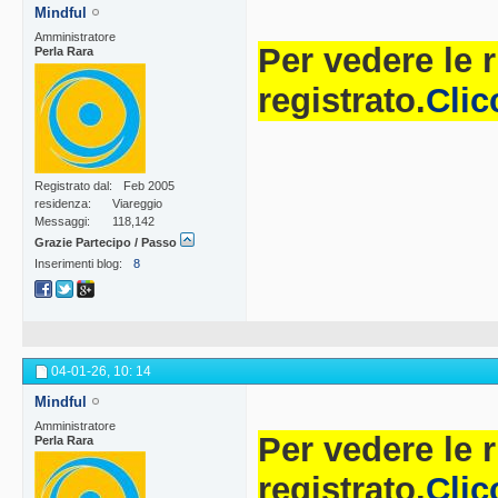
Mindful
Amministratore
Per vedere le 
Perla Rara
registrato.
Clic
Registrato dal
Feb 2005
residenza
Viareggio
Messaggi
118,142
Grazie Partecipo / Passo
Inserimenti blog
8
04-01-26,
10: 14
Mindful
Amministratore
Per vedere le 
Perla Rara
registrato.
Clic