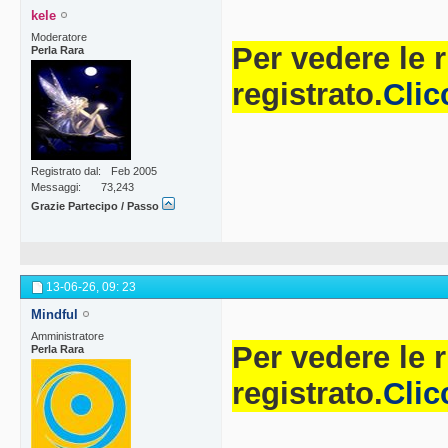
kele
Moderatore
Per vedere le 
Perla Rara
registrato.
Clic
Registrato dal
Feb 2005
Messaggi
73,243
Grazie Partecipo / Passo
13-06-26,
09: 23
Mindful
Amministratore
Per vedere le 
Perla Rara
registrato.
Clic