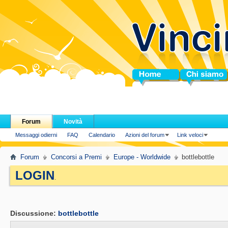
Home
Chi siamo
Forum
Novità
Messaggi odierni
FAQ
Calendario
Azioni del forum
Link veloci
Forum
Concorsi a Premi
Europe - Worldwide
bottlebottle
LOGIN
.
Discussione:
bottlebottle