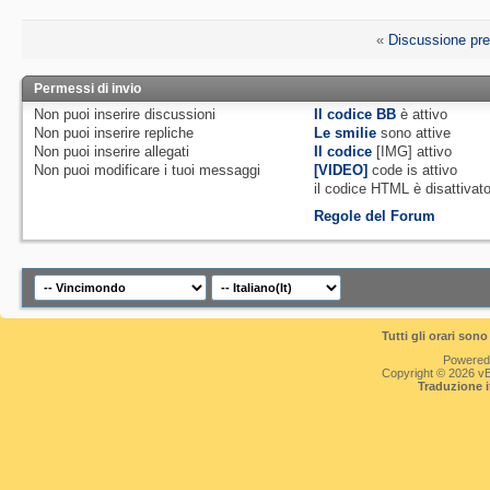
«
Discussione pr
Permessi di invio
Non puoi
inserire discussioni
Il codice BB
è
attivo
Non puoi
inserire repliche
Le smilie
sono attive
Non puoi
inserire allegati
Il codice
[IMG]
attivo
Non puoi
modificare i tuoi messaggi
[VIDEO]
code is
attivo
il codice HTML è
disattivat
Regole del Forum
Tutti gli orari so
Powered
Copyright © 2026 vBul
Traduzione 