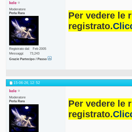
kele
Moderatore
Per vedere le 
Perla Rara
registrato.
Clic
Registrato dal
Feb 2005
Messaggi
73,243
Grazie Partecipo / Passo
15-06-26,
12: 52
kele
Moderatore
Per vedere le 
Perla Rara
registrato.
Clic