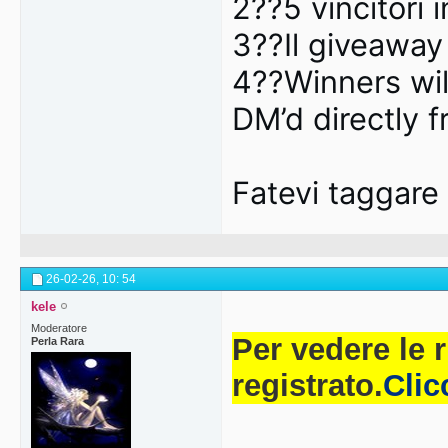
2??5 vincitori i
3??Il giveaway 
4??Winners wil
DM’d directly f
Fatevi taggare
26-02-26,
10: 54
kele
Moderatore
Per vedere le 
Perla Rara
registrato.
Clic