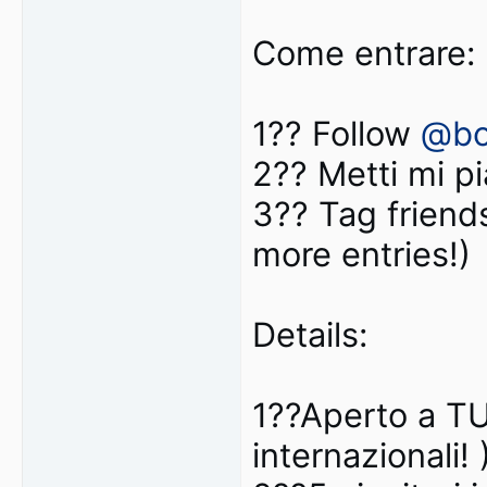
Come entrare:
1?? Follow
@bot
2?? Metti mi p
3?? Tag friend
more entries!)
Details:
1??Aperto a TUT
internazionali! 