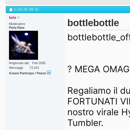
11-02-26,
09: 51
kele
bottlebottle
Moderatore
Perla Rara
bottlebottle_off
Registrato dal
Feb 2005
? MEGA OMAGG
Messaggi
73,243
Grazie Partecipo / Passo
Regaliamo il du
FORTUNATI VINC
nostro virale H
Tumbler.