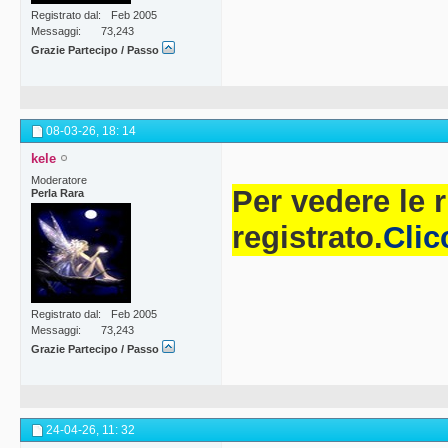
Registrato dal
Feb 2005
Messaggi
73,243
Grazie Partecipo / Passo
08-03-26,
18: 14
kele
Moderatore
Per vedere le 
Perla Rara
registrato.
Clic
Registrato dal
Feb 2005
Messaggi
73,243
Grazie Partecipo / Passo
24-04-26,
11: 32