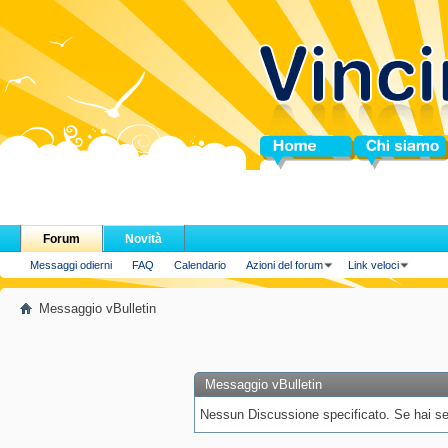
Home
Chi siamo
Forum
Novità
Messaggi odierni
FAQ
Calendario
Azioni del forum
Link veloci
Messaggio vBulletin
Messaggio vBulletin
Nessun Discussione specificato. Se hai segu