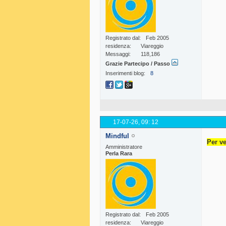
Registrato dal
Feb 2005
residenza
Viareggio
Messaggi
118,186
Grazie Partecipo / Passo
Inserimenti blog
8
17-07-26,
09: 12
Mindful
Per ve
Amministratore
Perla Rara
Registrato dal
Feb 2005
residenza
Viareggio