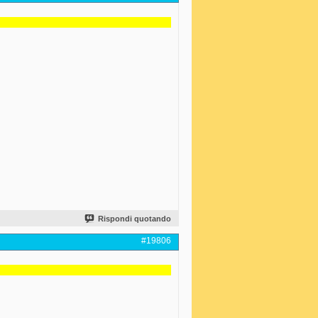
Rispondi quotando
#19806