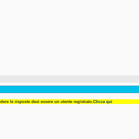
dere le risposte devi essere un utente registrato.
Clicca qui