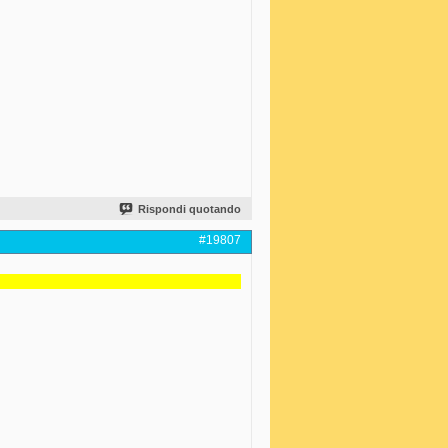
Rispondi quotando
#19807