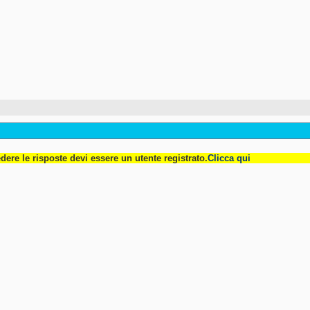
dere le risposte devi essere un utente registrato.
Clicca qui