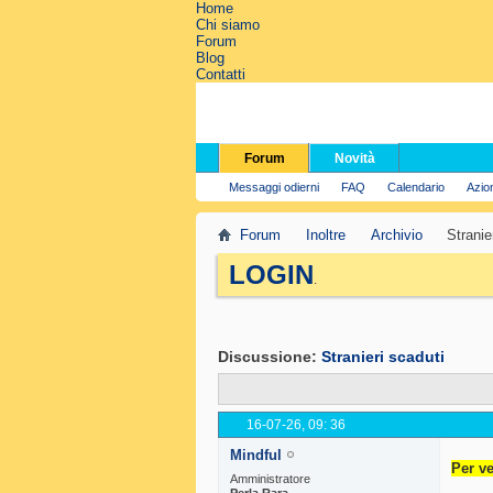
Home
Chi siamo
Forum
Blog
Contatti
Forum
Novità
Messaggi odierni
FAQ
Calendario
Azio
Forum
Inoltre
Archivio
Stranie
LOGIN
.
Discussione:
Stranieri scaduti
16-07-26,
09: 36
Mindful
Per ve
Amministratore