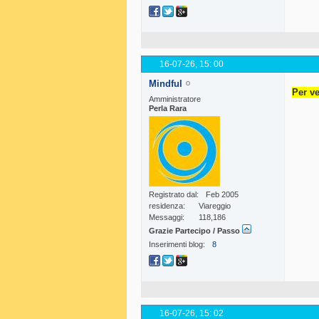
16-07-26,
15: 00
Mindful
Per ve
Amministratore
Perla Rara
Registrato dal
Feb 2005
residenza
Viareggio
Messaggi
118,186
Grazie Partecipo / Passo
Inserimenti blog
8
16-07-26,
15: 02