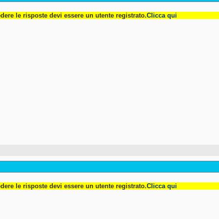
dere le risposte devi essere un utente registrato.
Clicca qui
dere le risposte devi essere un utente registrato.
Clicca qui