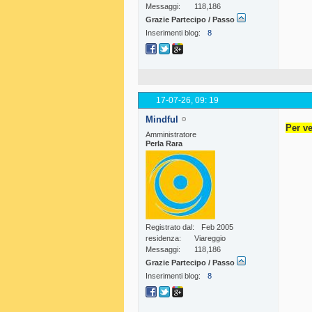
Messaggi
118,186
Grazie Partecipo / Passo
Inserimenti blog
8
17-07-26,
09: 19
Mindful
Per ve
Amministratore
Perla Rara
Registrato dal
Feb 2005
residenza
Viareggio
Messaggi
118,186
Grazie Partecipo / Passo
Inserimenti blog
8