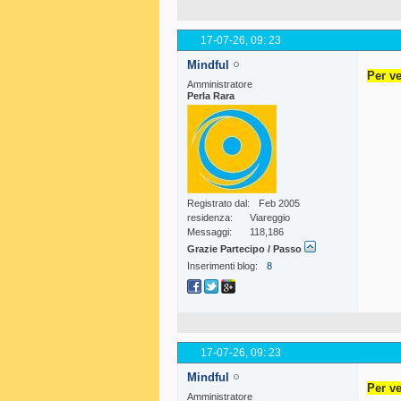
17-07-26,
09: 23
Mindful
Per ve
Amministratore
Perla Rara
Registrato dal
Feb 2005
residenza
Viareggio
Messaggi
118,186
Grazie Partecipo / Passo
Inserimenti blog
8
17-07-26,
09: 23
Mindful
Per ve
Amministratore