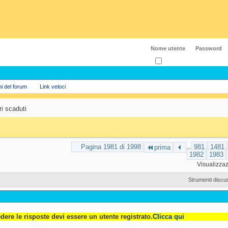
Ricordati?
ni del forum
Link veloci
ri scaduti
Pagina 1981 di 1998
...
981
1481
prima
1982
1983
Visualizzaz
Strumenti discu
dere le risposte devi essere un utente registrato.
Clicca qui