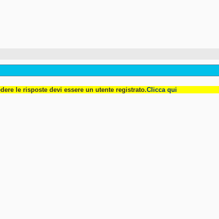
dere le risposte devi essere un utente registrato.
Clicca qui