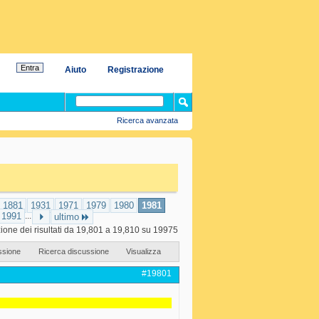
Aiuto
Registrazione
Ricerca avanzata
1881
1931
1971
1979
1980
1981
1991
...
ultimo
ione dei risultati da 19,801 a 19,810 su 19975
ssione
Ricerca discussione
Visualizza
#19801