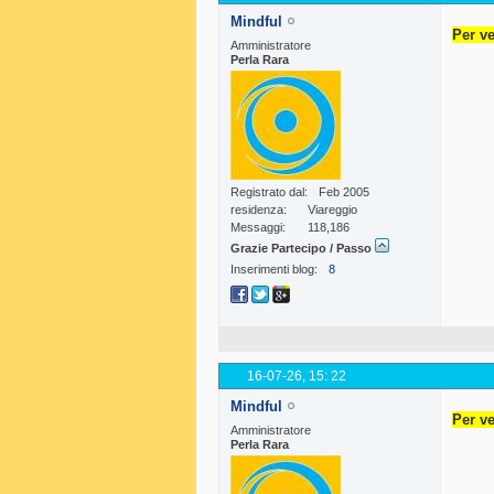
Mindful
Per ve
Amministratore
Perla Rara
Registrato dal
Feb 2005
residenza
Viareggio
Messaggi
118,186
Grazie Partecipo / Passo
Inserimenti blog
8
16-07-26,
15: 22
Mindful
Per ve
Amministratore
Perla Rara