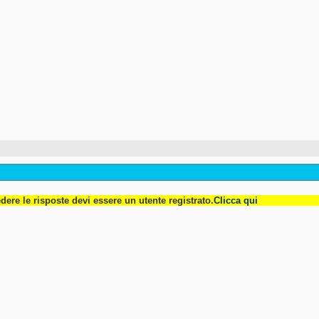
dere le risposte devi essere un utente registrato.
Clicca qui