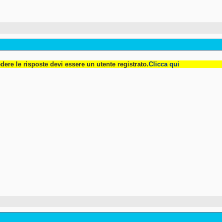
dere le risposte devi essere un utente registrato.
Clicca qui