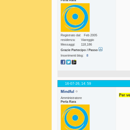
Perla Rara
Registrato dal
Feb 2005
residenza
Viareggio
Messaggi
118,186
Grazie Partecipo / Passo
Inserimenti blog
8
16-07-26,
14: 59
Mindful
Per ve
Amministratore
Perla Rara