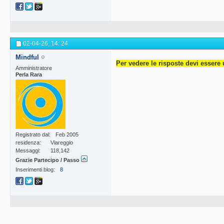
02-04-26,
14: 24
Mindful
Per vedere le risposte devi essere 
Amministratore
Perla Rara
Registrato dal
Feb 2005
residenza
Viareggio
Messaggi
118,142
Grazie Partecipo / Passo
Inserimenti blog
8