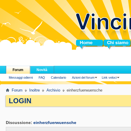
Home
Chi siamo
Forum
Novità
Messaggi odierni
FAQ
Calendario
Azioni del forum
Link veloci
Forum
Inoltre
Archivio
einherzfuerwuensche
LOGIN
.
Discussione:
einherzfuerwuensche