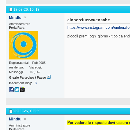
18-03-26,
10: 13
Mindful
einherzfuerwuensche
Amministratore
https://www.instagram.com/einherzf
Perla Rara
piccoli premi ogni giorno - tipo calen
Registrato dal
Feb 2005
residenza
Viareggio
Messaggi
118,142
Grazie Partecipo / Passo
Inserimenti blog
8
23-03-26,
10: 35
Mindful
Per vedere le risposte devi essere 
Amministratore
Perla Rara