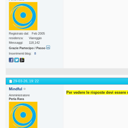
Registrato dal
Feb 2005
residenza
Viareggio
Messaggi
118,142
Grazie Partecipo / Passo
Inserimenti blog
8
29-03-26,
19: 22
Mindful
Per vedere le risposte devi essere 
Amministratore
Perla Rara