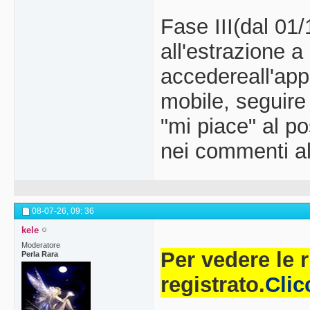
Fase III(dal 01
all'estrazione a
accedereall'app
mobile, seguire
"mi piace" al p
nei commenti al
08-07-26,
09: 36
kele
Moderatore
Per vedere le 
Perla Rara
registrato.
Clic