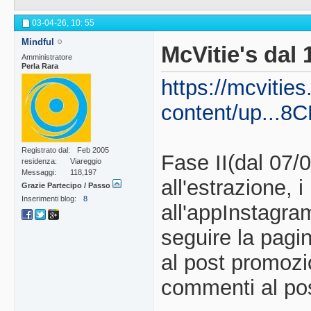
03-04-26,
10: 55
Mindful
McVitie's dal 
Amministratore
Perla Rara
https://mcvities
content/up...
Registrato dal
Feb 2005
Fase II(dal 07/
residenza
Viareggio
Messaggi
118,197
all'estrazione, 
Grazie Partecipo / Passo
Inserimenti blog
8
all'appInstagram
seguire la pagi
al post promozi
commenti al po