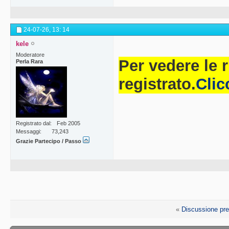
24-07-26,
13: 14
kele
Moderatore
Per vedere le 
Perla Rara
registrato.
Clic
Registrato dal
Feb 2005
Messaggi
73,243
Grazie Partecipo / Passo
«
Discussione pr