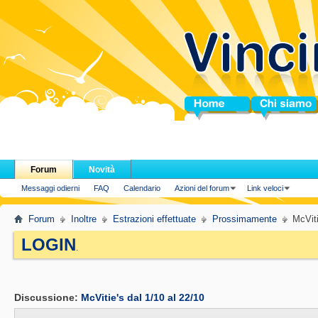
Home
Chi siamo
Forum
Novità
Messaggi odierni
FAQ
Calendario
Azioni del forum
Link veloci
Forum
Inoltre
Estrazioni effettuate
Prossimamente
McViti
LOGIN
.
Discussione:
McVitie's dal 1/10 al 22/10