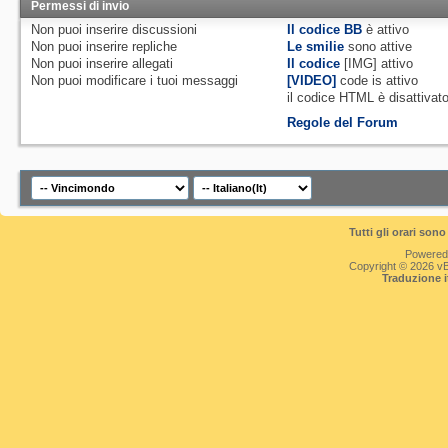
Permessi di invio
Non puoi
inserire discussioni
Il codice BB
è
attivo
Non puoi
inserire repliche
Le smilie
sono attive
Non puoi
inserire allegati
Il codice
[IMG]
attivo
Non puoi
modificare i tuoi messaggi
[VIDEO]
code is
attivo
il codice HTML è
disattivat
Regole del Forum
Tutti gli orari so
Powered
Copyright © 2026 vBul
Traduzione 