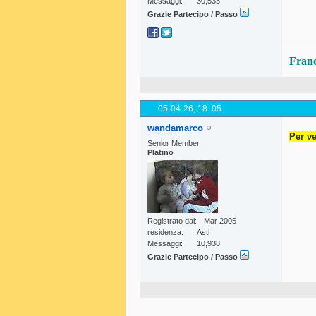
Messaggi
30,533
Grazie Partecipo / Passo
Fran
05-04-26,
18: 05
wandamarco
Per ve
Senior Member
Platino
Registrato dal
Mar 2005
residenza
Asti
Messaggi
10,938
Grazie Partecipo / Passo