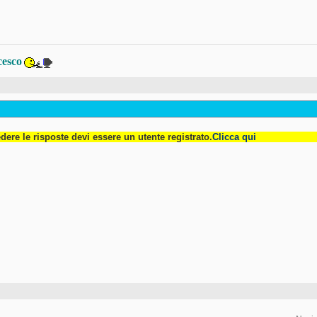
cesco
dere le risposte devi essere un utente registrato.
Clicca qui