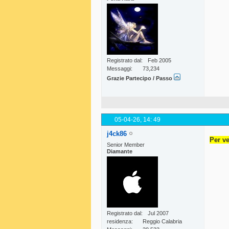
Registrato dal
Feb 2005
Messaggi
73,234
Grazie Partecipo / Passo
05-04-26,
14: 49
j4ck86
Per ve
Senior Member
Diamante
Registrato dal
Jul 2007
residenza
Reggio Calabria