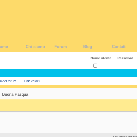
ome
Chi siamo
Forum
Blog
Contatti
Ricordati?
ni del forum
Link veloci
Buona Pasqua
Strumenti discu