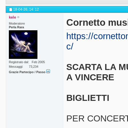
18-04-26,
14: 12
kele
Cornetto musi
Moderatore
Perla Rara
https://cornet
c/
Registrato dal
Feb 2005
SCARTA LA M
Messaggi
73,234
Grazie Partecipo / Passo
A VINCERE
BIGLIETTI
PER CONCERT