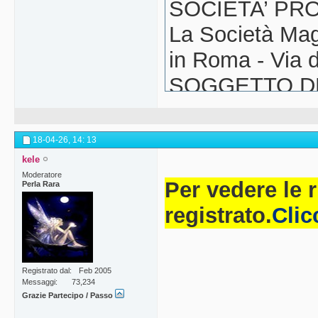
SOCIETA’ PR
La Società Mag
in Roma - Via 
SOGGETTO D
Cube S.r.l. con
Vergata 434 – 
18-04-26,
14: 13
SCOPO DELL’I
kele
Moderatore
La presente ma
Per vedere le 
Perla Rara
pubblicizzare i
registrato.
Clic
Algida.
PERIODO DI 
Registrato dal
Feb 2005
Messaggi
73,234
Il concorso è va
Grazie Partecipo / Passo
La partecipazion