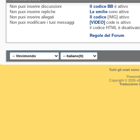
soggetti minore
Non puoi
inserire discussioni
Il codice BB
è
attivo
Non puoi
inserire repliche
Le smilie
sono attive
della
Non puoi
inserire allegati
Il codice
[IMG]
attivo
Non puoi
modificare i tuoi messaggi
[VIDEO]
code is
attivo
Società Promotr
il codice HTML è
disattivat
Regole del Forum
collaboratori d
collaboratori de
titolo, nell’or
iniziativa.
Tutti gli orari so
Powered
Copyright © 2026 vBul
PRODOTTI P
Traduzione 
I prodotti prom
partecipazione
tutte le
confezioni multi