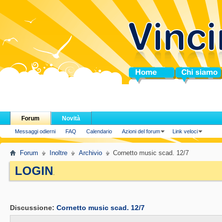
Home
Chi siamo
Forum
Novità
Messaggi odierni
FAQ
Calendario
Azioni del forum
Link veloci
Forum
Inoltre
Archivio
Cornetto music scad. 12/7
LOGIN
.
Discussione:
Cornetto music scad. 12/7