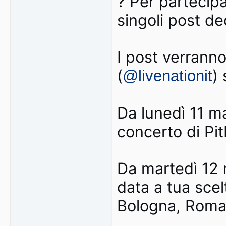
? Per partecipa
singoli post dedi
I post verrann
(
)
@livenationit
Da lunedì 11 mag
concerto di Pit
Da martedì 12 m
data a tua sce
Bologna, Roma