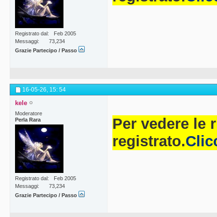
Registrato dal
Feb 2005
Messaggi
73,234
Grazie Partecipo / Passo
16-05-26,
15: 54
kele
Moderatore
Per vedere le 
Perla Rara
registrato.
Clic
Registrato dal
Feb 2005
Messaggi
73,234
Grazie Partecipo / Passo