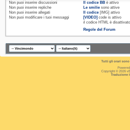
Non puoi
inserire discussioni
Il codice BB
è
attivo
Non puoi
inserire repliche
Le smilie
sono attive
Non puoi
inserire allegati
Il codice
[IMG]
attivo
Non puoi
modificare i tuoi messaggi
[VIDEO]
code is
attivo
il codice HTML è
disattivat
Regole del Forum
Tutti gli orari so
Powered
Copyright © 2026 vBul
Traduzione 