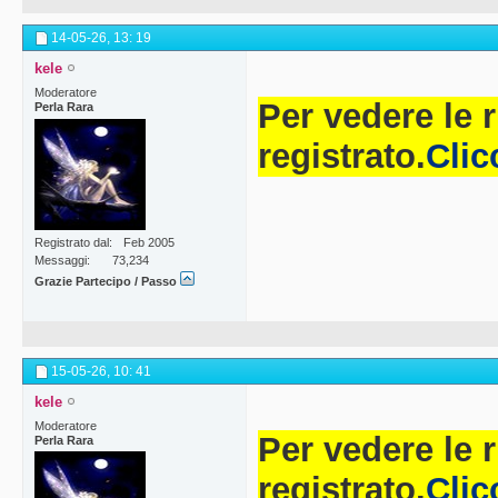
14-05-26,
13: 19
kele
Moderatore
Per vedere le 
Perla Rara
registrato.
Clic
Registrato dal
Feb 2005
Messaggi
73,234
Grazie Partecipo / Passo
15-05-26,
10: 41
kele
Moderatore
Per vedere le 
Perla Rara
registrato.
Clic