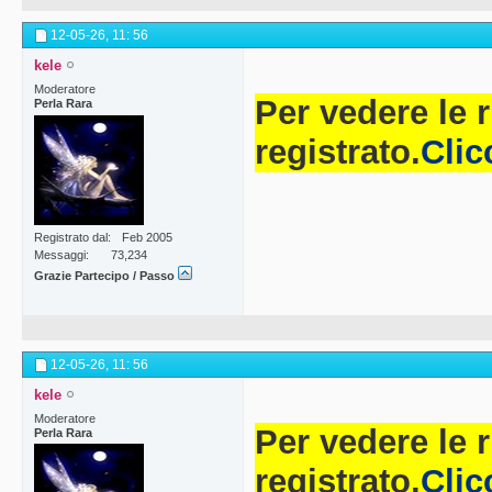
12-05-26,
11: 56
kele
Moderatore
Per vedere le 
Perla Rara
registrato.
Clic
Registrato dal
Feb 2005
Messaggi
73,234
Grazie Partecipo / Passo
12-05-26,
11: 56
kele
Moderatore
Per vedere le 
Perla Rara
registrato.
Clic