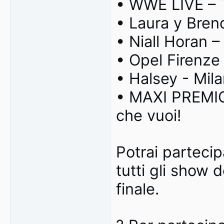
• WWE LIVE – T
• Laura y Bren
• Niall Horan 
• Opel Firenze
• Halsey - Mil
• MAXI PREMIO 
che vuoi!
Potrai partecip
tutti gli show 
finale.