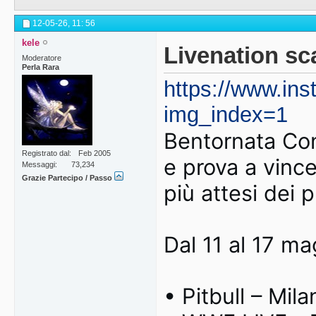
12-05-26,
11: 56
kele
Livenation sc
Moderatore
Perla Rara
https://www.i
img_index=1
Bentornata Con
Registrato dal
Feb 2005
e prova a vince
Messaggi
73,234
Grazie Partecipo / Passo
più attesi dei 
Dal 11 al 17 ma
• Pitbull – Mila