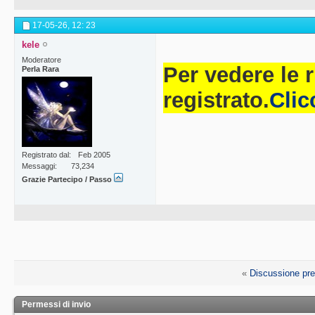
17-05-26,
12: 23
kele
Moderatore
Per vedere le 
Perla Rara
registrato.
Clic
Registrato dal
Feb 2005
Messaggi
73,234
Grazie Partecipo / Passo
«
Discussione pr
Permessi di invio