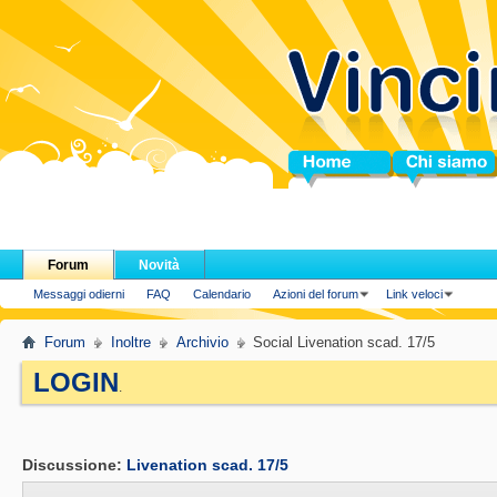
Home
Chi siamo
Forum
Novità
Messaggi odierni
FAQ
Calendario
Azioni del forum
Link veloci
Forum
Inoltre
Archivio
Social Livenation scad. 17/5
LOGIN
.
Discussione:
Livenation scad. 17/5